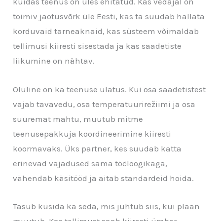
kuidas teenus on üles ehitatud. Kas vedajal on
toimiv jaotusvõrk üle Eesti, kas ta suudab hallata
korduvaid tarneaknaid, kas süsteem võimaldab
tellimusi kiiresti sisestada ja kas saadetiste
liikumine on nähtav.
Oluline on ka teenuse ulatus. Kui osa saadetistest
vajab tavavedu, osa temperatuurirežiimi ja osa
suuremat mahtu, muutub mitme
teenusepakkuja koordineerimine kiiresti
koormavaks. Üks partner, kes suudab katta
erinevad vajadused sama tööloogikaga,
vähendab käsitööd ja aitab standardeid hoida.
Tasub küsida ka seda, mis juhtub siis, kui plaan
muutub. Kas tellimust saab kiiresti ümber