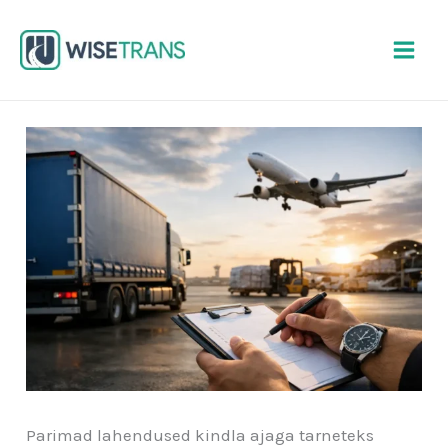
Skip
to
content
Parimad lahendused kindla ajaga tarneteks