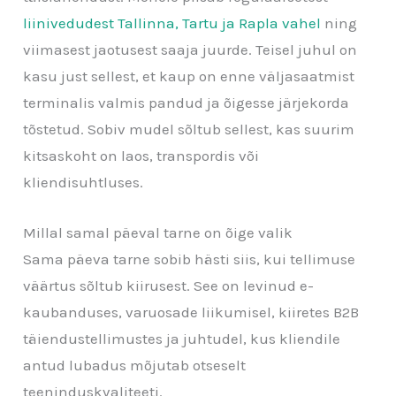
liinivedudest Tallinna, Tartu ja Rapla vahel
ning
viimasest jaotusest saaja juurde. Teisel juhul on
kasu just sellest, et kaup on enne väljasaatmist
terminalis valmis pandud ja õigesse järjekorda
tõstetud. Sobiv mudel sõltub sellest, kas suurim
kitsaskoht on laos, transpordis või
kliendisuhtluses.
Millal samal päeval tarne on õige valik
Sama päeva tarne sobib hästi siis, kui tellimuse
väärtus sõltub kiirusest. See on levinud e-
kaubanduses, varuosade liikumisel, kiiretes B2B
täiendustellimustes ja juhtudel, kus kliendile
antud lubadus mõjutab otseselt
teeninduskvaliteeti.