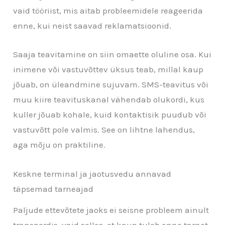
vaid tööriist, mis aitab probleemidele reageerida
enne, kui neist saavad reklamatsioonid.
Saaja teavitamine on siin omaette oluline osa. Kui
inimene või vastuvõttev üksus teab, millal kaup
jõuab, on üleandmine sujuvam. SMS-teavitus või
muu kiire teavituskanal vähendab olukordi, kus
kuller jõuab kohale, kuid kontaktisik puudub või
vastuvõtt pole valmis. See on lihtne lahendus,
aga mõju on praktiline.
Keskne terminal ja jaotusvedu annavad
täpsemad tarneajad
Paljude ettevõtete jaoks ei seisne probleem ainult
transpordis, vaid selles, et kaup tuleb enne tarnet