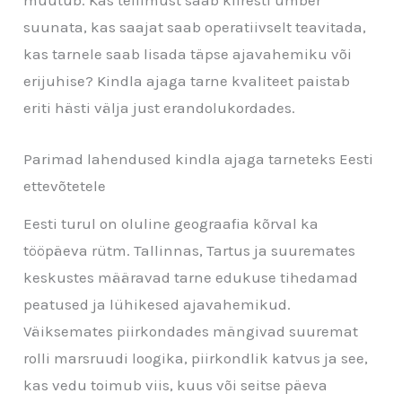
suunata, kas saajat saab operatiivselt teavitada,
kas tarnele saab lisada täpse ajavahemiku või
erijuhise? Kindla ajaga tarne kvaliteet paistab
eriti hästi välja just erandolukordades.
Parimad lahendused kindla ajaga tarneteks Eesti
ettevõtetele
Eesti turul on oluline geograafia kõrval ka
tööpäeva rütm. Tallinnas, Tartus ja suuremates
keskustes määravad tarne edukuse tihedamad
peatused ja lühikesed ajavahemikud.
Väiksemates piirkondades mängivad suuremat
rolli marsruudi loogika, piirkondlik katvus ja see,
kas vedu toimub viis, kuus või seitse päeva