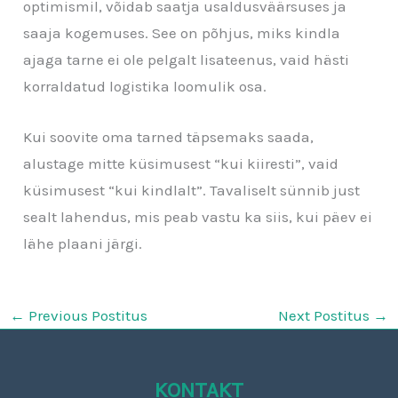
optimismil, võidab saatja usaldusväärsuses ja
saaja kogemuses. See on põhjus, miks kindla
ajaga tarne ei ole pelgalt lisateenus, vaid hästi
korraldatud logistika loomulik osa.
Kui soovite oma tarned täpsemaks saada,
alustage mitte küsimusest “kui kiiresti”, vaid
küsimusest “kui kindlalt”. Tavaliselt sünnib just
sealt lahendus, mis peab vastu ka siis, kui päev ei
lähe plaani järgi.
←
Previous Postitus
Next Postitus
→
KONTAKT