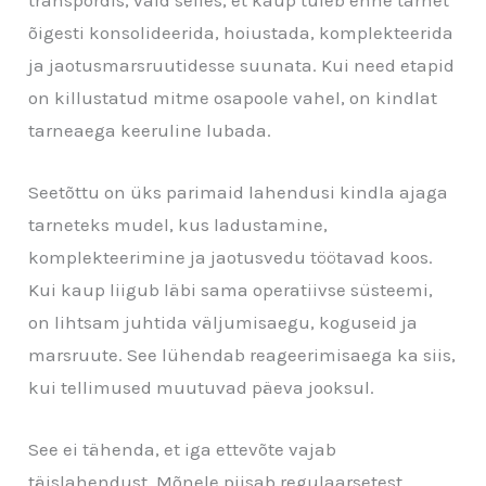
õigesti konsolideerida, hoiustada, komplekteerida
ja jaotusmarsruutidesse suunata. Kui need etapid
on killustatud mitme osapoole vahel, on kindlat
tarneaega keeruline lubada.
Seetõttu on üks parimaid lahendusi kindla ajaga
tarneteks mudel, kus ladustamine,
komplekteerimine ja jaotusvedu töötavad koos.
Kui kaup liigub läbi sama operatiivse süsteemi,
on lihtsam juhtida väljumisaegu, koguseid ja
marsruute. See lühendab reageerimisaega ka siis,
kui tellimused muutuvad päeva jooksul.
See ei tähenda, et iga ettevõte vajab
täislahendust. Mõnele piisab regulaarsetest