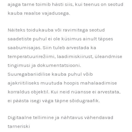
ajaga tarne toimib hästi siis, kui teenus on seotud
kauba reaalse vajadusega.
Näiteks toidukauba või ravimitega seotud
saadetiste puhul ei ole küsimus ainult täpses
saabumisajas. Siin tuleb arvestada ka
temperatuurirežiimi, laadimiskiirust, üleandmise
tingimusi ja dokumentatsiooni.
Suuregabariidilise kauba puhul võib
ajakriitiliseks muutuda hoopis mahalaadimise
korraldus objektil. Kui neid nüansse ei arvestata,
ei päästa isegi väga täpne sõidugraafik.
Digitaalne tellimine ja nähtavus vähendavad
tarneriski