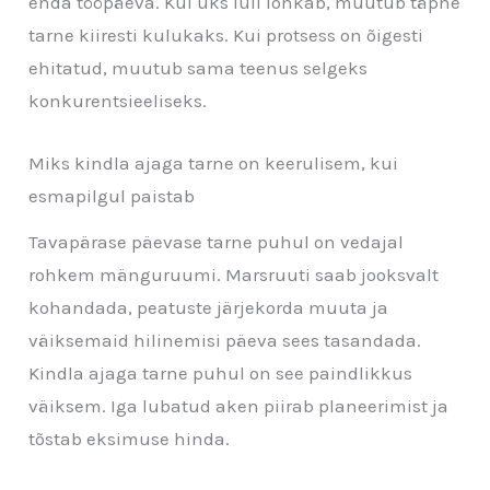
enda tööpäeva. Kui üks lüli lonkab, muutub täpne
tarne kiiresti kulukaks. Kui protsess on õigesti
ehitatud, muutub sama teenus selgeks
konkurentsieeliseks.
Miks kindla ajaga tarne on keerulisem, kui
esmapilgul paistab
Tavapärase päevase tarne puhul on vedajal
rohkem mänguruumi. Marsruuti saab jooksvalt
kohandada, peatuste järjekorda muuta ja
väiksemaid hilinemisi päeva sees tasandada.
Kindla ajaga tarne puhul on see paindlikkus
väiksem. Iga lubatud aken piirab planeerimist ja
tõstab eksimuse hinda.