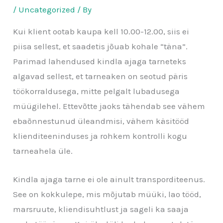
/
Uncategorized
/ By
Kui klient ootab kaupa kell 10.00-12.00, siis ei
piisa sellest, et saadetis jõuab kohale “täna”.
Parimad lahendused kindla ajaga tarneteks
algavad sellest, et tarneaken on seotud päris
töökorraldusega, mitte pelgalt lubadusega
müügilehel. Ettevõtte jaoks tähendab see vähem
ebaõnnestunud üleandmisi, vähem käsitööd
klienditeeninduses ja rohkem kontrolli kogu
tarneahela üle.
Kindla ajaga tarne ei ole ainult transporditeenus.
See on kokkulepe, mis mõjutab müüki, lao tööd,
marsruute, kliendisuhtlust ja sageli ka saaja