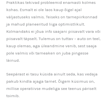
Praktikas tekivad probleemid enamasti kolmes
kohas. Esmalt ei ole laos kaup õigel ajal
väljastuseks valmis. Teiseks on tarnepiirkonnad
ja mahud planeeritud liiga optimistlikult.
Kolmandaks ei jõua info saajani piisavalt vara või
piisavalt täpselt. Tulemus on tuttav – auto on teel,
kaup olemas, aga üleandmine venib, sest saaja
pole valmis või tarneaken on juba pingesse
läinud.
Seepärast ei tasu küsida ainult seda, kas vedaja
pakub kindla ajaga tarnet. Õigem küsimus on,
millise operatiivse mudeliga see teenus päriselt
toimib.