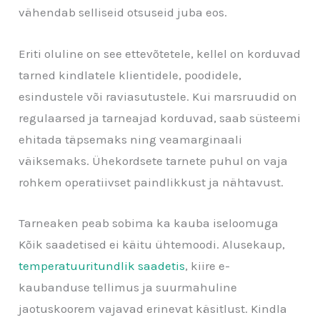
vähendab selliseid otsuseid juba eos.
Eriti oluline on see ettevõtetele, kellel on korduvad
tarned kindlatele klientidele, poodidele,
esindustele või raviasutustele. Kui marsruudid on
regulaarsed ja tarneajad korduvad, saab süsteemi
ehitada täpsemaks ning veamarginaali
väiksemaks. Ühekordsete tarnete puhul on vaja
rohkem operatiivset paindlikkust ja nähtavust.
Tarneaken peab sobima ka kauba iseloomuga
Kõik saadetised ei käitu ühtemoodi. Alusekaup,
temperatuuritundlik saadetis
, kiire e-
kaubanduse tellimus ja suurmahuline
jaotuskoorem vajavad erinevat käsitlust. Kindla