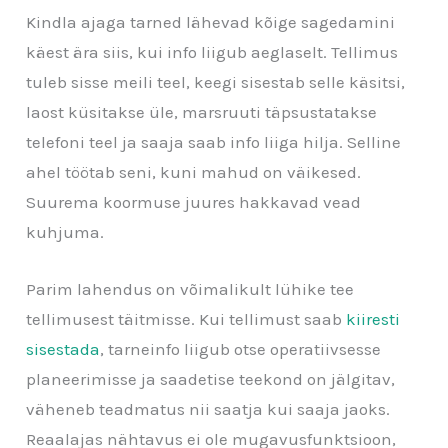
Kindla ajaga tarned lähevad kõige sagedamini
käest ära siis, kui info liigub aeglaselt. Tellimus
tuleb sisse meili teel, keegi sisestab selle käsitsi,
laost küsitakse üle, marsruuti täpsustatakse
telefoni teel ja saaja saab info liiga hilja. Selline
ahel töötab seni, kuni mahud on väikesed.
Suurema koormuse juures hakkavad vead
kuhjuma.
Parim lahendus on võimalikult lühike tee
tellimusest täitmisse. Kui tellimust saab
kiiresti
sisestada
, tarneinfo liigub otse operatiivsesse
planeerimisse ja saadetise teekond on jälgitav,
väheneb teadmatus nii saatja kui saaja jaoks.
Reaalajas nähtavus ei ole mugavusfunktsioon,