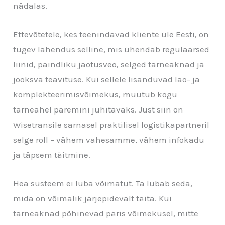
nädalas.
Ettevõtetele, kes teenindavad kliente üle Eesti, on
tugev lahendus selline, mis ühendab regulaarsed
liinid, paindliku jaotusveo, selged tarneaknad ja
jooksva teavituse. Kui sellele lisanduvad lao- ja
komplekteerimisvõimekus, muutub kogu
tarneahel paremini juhitavaks. Just siin on
Wisetransile sarnasel praktilisel logistikapartneril
selge roll – vähem vahesamme, vähem infokadu
ja täpsem täitmine.
Hea süsteem ei luba võimatut. Ta lubab seda,
mida on võimalik järjepidevalt täita. Kui
tarneaknad põhinevad päris võimekusel, mitte