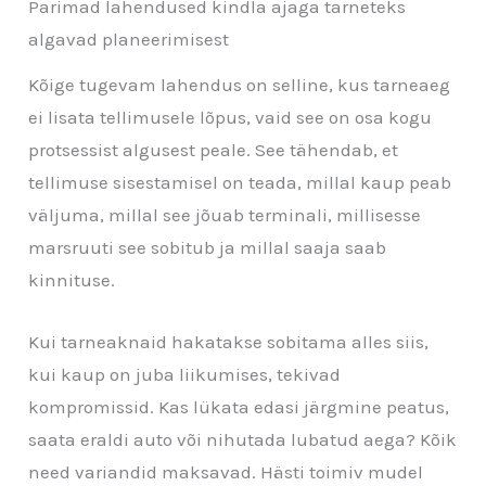
Parimad lahendused kindla ajaga tarneteks
algavad planeerimisest
Kõige tugevam lahendus on selline, kus tarneaeg
ei lisata tellimusele lõpus, vaid see on osa kogu
protsessist algusest peale. See tähendab, et
tellimuse sisestamisel on teada, millal kaup peab
väljuma, millal see jõuab terminali, millisesse
marsruuti see sobitub ja millal saaja saab
kinnituse.
Kui tarneaknaid hakatakse sobitama alles siis,
kui kaup on juba liikumises, tekivad
kompromissid. Kas lükata edasi järgmine peatus,
saata eraldi auto või nihutada lubatud aega? Kõik
need variandid maksavad. Hästi toimiv mudel