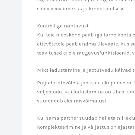
sobiv veovõimekus ja kindel protsess.
Kontrollige nähtavust
Kui teie meeskond peab iga tarne kohta e
ettevõtetele peab andma ülevaate, kus saa
teavitused ei ole mugavusfunktsioonid, 
Miks ladustamine ja jaotusvedu käivad s
Paljude ettevõtete jaoks ei teki probleem
väljastada. Kui ladustamine on ühes koh
suurendab eksimisvõimalust.
Kui sama partner suudab hallata nii ladu
komplekteerimine ja väljastus on ajastatu