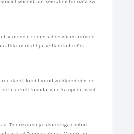
 päriselt seisneb, on keeruline hinnata ka
uvad samadele aadressidele või muutuvad
muutlikum maht ja sihtkohtade võrk,
 tarneakent, kuid teatud valdkondades on
itte ainult lubada, vaid ka operatiivselt
ust. Toidukauba ja ravimitega seotud
adusest, et “viime kohale”. Vajalik on