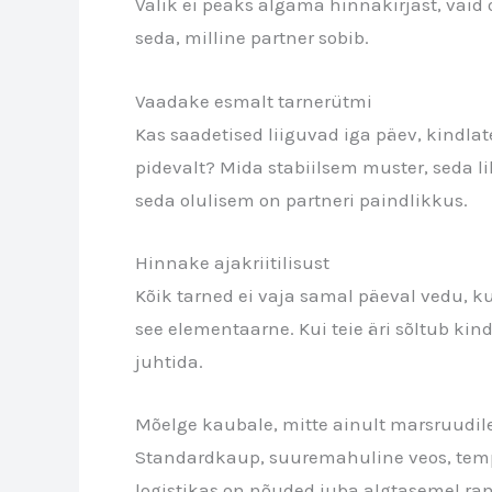
Valik ei peaks algama hinnakirjast, vaid o
seda, milline partner sobib.
Vaadake esmalt tarnerütmi
Kas saadetised liiguvad iga päev, kindl
pidevalt? Mida stabiilsem muster, seda 
seda olulisem on partneri paindlikkus.
Hinnake ajakriitilisust
Kõik tarned ei vaja samal päeval vedu, k
see elementaarne. Kui teie äri sõltub ki
juhtida.
Mõelge kaubale, mitte ainult marsruudil
Standardkaup, suuremahuline veos, tempe
logistikas on nõuded juba algtasemel rang