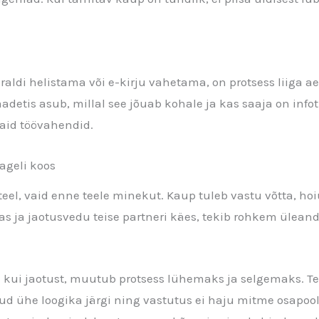
raldi helistama või e-kirju vahetama, on protsess liiga 
detis asub, millal see jõuab kohale ja kas saaja on info
vaid töövahendid.
ageli koos
 teel, vaid enne teele minekut. Kaup tuleb vastu võtta, ho
as ja jaotusvedu teise partneri käes, tekib rohkem üle
 kui jaotust, muutub protsess lühemaks ja selgemaks. Tel
d ühe loogika järgi ning vastutus ei haju mitme osapoole 