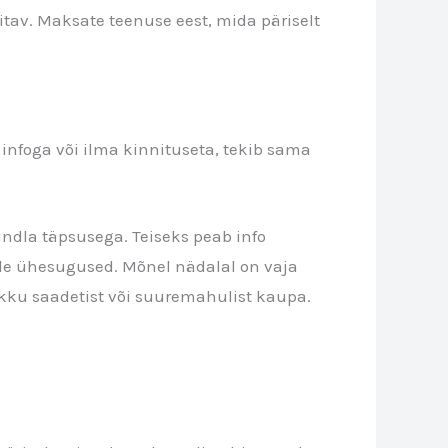
itav. Maksate teenuse eest, mida päriselt
ku infoga või ilma kinnituseta, tekib sama
ndla täpsusega. Teiseks peab info
ole ühesugused. Mõnel nädalal on vaja
kku saadetist või suuremahulist kaupa.