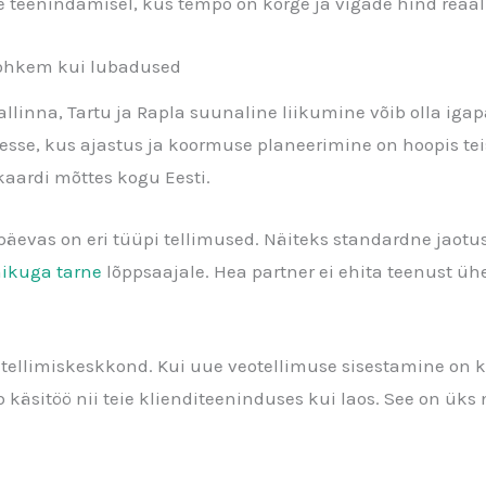
teenindamisel, kus tempo on kõrge ja vigade hind reaal
 rohkem kui lubadused
Tallinna, Tartu ja Rapla suunaline liikumine võib olla ig
se, kus ajastus ja koormuse planeerimine on hoopis teis
 kaardi mõttes kogu Eesti.
i päevas on eri tüüpi tellimused. Näiteks standardne jaot
ikuga tarne
lõppsaajale. Hea partner ei ehita teenust üh
tellimiskeskkond. Kui uue veotellimuse sisestamine on ki
äsitöö nii teie klienditeeninduses kui laos. See on üks