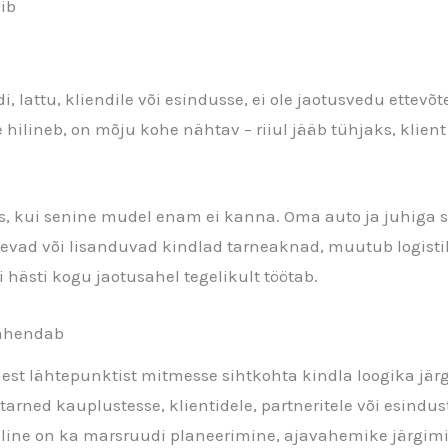
mib
lattu, kliendile või esindusse, ei ole jaotusvedu ettevõte
ne hilineb, on mõju kohe nähtav – riiul jääb tühjaks, kli
iis, kui senine mudel enam ei kanna. Oma auto ja juhiga s
evad või lisanduvad kindlad tarneaknad, muutub logistika
ui hästi kogu jaotusahel tegelikult töötab.
tähendab
st lähtepunktist mitmesse sihtkohta kindla loogika järg
 tarned kauplustesse, klientidele, partneritele või esind
oluline on ka marsruudi planeerimine, ajavahemike järgim