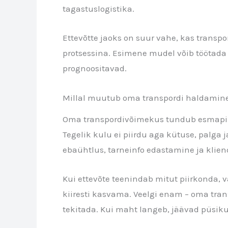
tagastuslogistika.
Ettevõtte jaoks on suur vahe, kas transpo
protsessina. Esimene mudel võib töötada 
prognoositavad.
Millal muutub oma transpordi haldamin
Oma transpordivõimekus tundub esmapilgu
Tegelik kulu ei piirdu aga kütuse, palg
ebaühtlus, tarneinfo edastamine ja klie
Kui ettevõte teenindab mitut piirkonda, 
kiiresti kasvama. Veelgi enam – oma tran
tekitada. Kui maht langeb, jäävad püsiku