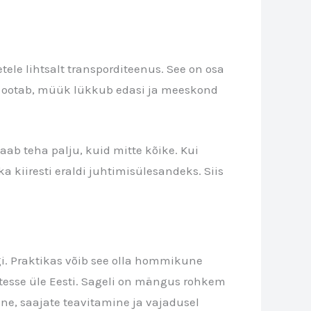
tele lihtsalt transporditeenus. See on osa
ent ootab, müük lükkub edasi ja meeskond
aab teha palju, kuid mitte kõike. Kui
 kiiresti eraldi juhtimisülesandeks. Siis
i. Praktikas võib see olla hommikune
ustesse üle Eesti. Sageli on mängus rohkem
ine, saajate teavitamine ja vajadusel