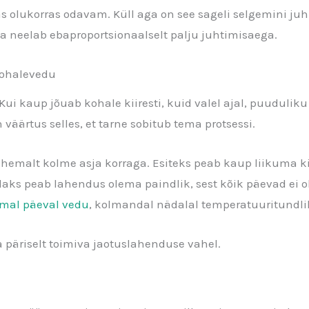
gas olukorras odavam. Küll aga on see sageli selgemini juh
ika neelab ebaproportsionaalselt palju juhtimisaega.
kohalevedu
a. Kui kaup jõuab kohale kiiresti, kuid valel ajal, puuduli
 väärtus selles, et tarne sobitub tema protsessi.
hemalt kolme asja korraga. Esiteks peab kaup liikuma ki
daks peab lahendus olema paindlik, sest kõik päevad ei 
mal päeval vedu
, kolmandal nädalal temperatuuritundli
 ja päriselt toimiva jaotuslahenduse vahel.