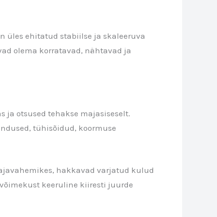
n üles ehitatud stabiilse ja skaleeruva
avad olema korratavad, nähtavad ja
 ja otsused tehakse majasiseselt.
sendused, tühisõidud, koormuse
es ajavahemikes, hakkavad varjatud kulud
võimekust keeruline kiiresti juurde