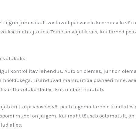
rt liigub juhuslikult vastavalt päevasele koormusele või o
väikse mahu juures. Teine on vajalik siis, kui tarned pe
e kulukaks
l kontrollitav lahendus. Auto on olemas, juht on olemas
a ja hooldusega. Lisanduvad marsruutide planeerimine, a
ndisuhtlus olukordades, kus midagi muutub.
vajab eri tüüpi veoseid või peab tegema tarneid kindlat
spordi mudel on jäigem. Kui maht tõuseb ootamatult, on 
lud alles.