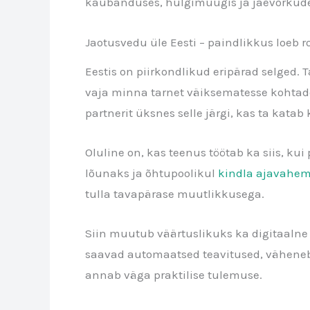
kaubanduses, hulgimüügis ja jaevõrkude 
Jaotusvedu üle Eesti – paindlikkus loeb
Eestis on piirkondlikud eripärad selged. 
vaja minna tarnet väiksematesse kohtades
partnerit üksnes selle järgi, kas ta katab
Oluline on, kas teenus töötab ka siis, ku
lõunaks ja õhtupoolikul
kindla ajavahem
tulla tavapärase muutlikkusega.
Siin muutub väärtuslikuks ka digitaalne 
saavad automaatsed teavitused, väheneb k
annab väga praktilise tulemuse.