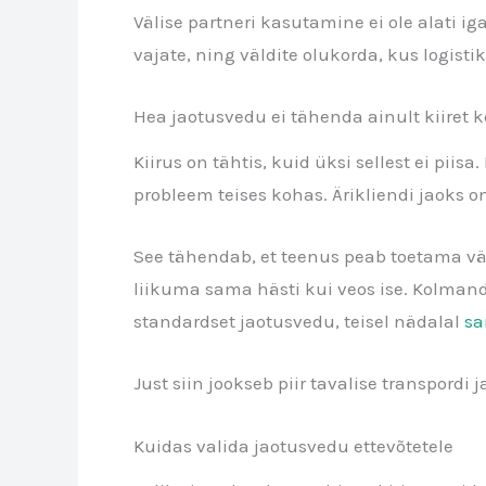
Välise partneri kasutamine ei ole alati i
vajate, ning väldite olukorda, kus logist
Hea jaotusvedu ei tähenda ainult kiiret 
Kiirus on tähtis, kuid üksi sellest ei piis
probleem teises kohas. Ärikliendi jaoks on
See tähendab, et teenus peab toetama vä
liikuma sama hästi kui veos ise. Kolman
standardset jaotusvedu, teisel nädalal
sa
Just siin jookseb piir tavalise transpordi
Kuidas valida jaotusvedu ettevõtetele