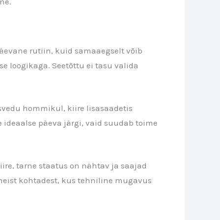
ne.
apäevane rutiin, kuid samaaegselt võib
e loogikaga. Seetõttu ei tasu valida
usvedu hommikul, kiire lisasaadetis
e ideaalse päeva järgi, vaid suudab toime
ire, tarne staatus on nähtav ja saajad
 neist kohtadest, kus tehniline mugavus