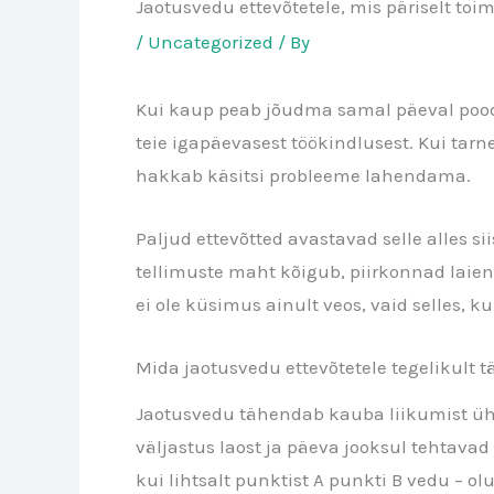
Jaotusvedu ettevõtetele, mis päriselt toi
/
Uncategorized
/ By
Kui kaup peab jõudma samal päeval poodi, 
teie igapäevasest töökindlusest. Kui tar
hakkab käsitsi probleeme lahendama.
Paljud ettevõtted avastavad selle alles s
tellimuste maht kõigub, piirkonnad laien
ei ole küsimus ainult veos, vaid selles, k
Mida jaotusvedu ettevõtetele tegelikult 
Jaotusvedu tähendab kauba liikumist ühe
väljastus laost ja päeva jooksul tehtavad
kui lihtsalt punktist A punkti B vedu – 