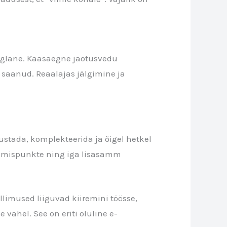
aeglane. Kaasaegne jaotusvedu
t saanud. Reaalajas jälgimine ja
iustada, komplekteerida ja õigel hetkel
andmispunkte ning iga lisasamm
limused liiguvad kiiremini töösse,
vahel. See on eriti oluline e-