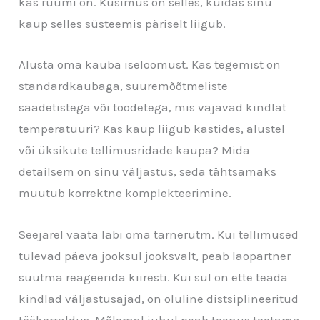
kas ruumi on. Küsimus on selles, kuidas sinu
kaup selles süsteemis päriselt liigub.
Alusta oma kauba iseloomust. Kas tegemist on
standardkaubaga, suuremõõtmeliste
saadetistega või toodetega, mis vajavad kindlat
temperatuuri? Kas kaup liigub kastides, alustel
või üksikute tellimusridade kaupa? Mida
detailsem on sinu väljastus, seda tähtsamaks
muutub korrektne komplekteerimine.
Seejärel vaata läbi oma tarnerütm. Kui tellimused
tulevad päeva jooksul jooksvalt, peab laopartner
suutma reageerida kiiresti. Kui sul on ette teada
kindlad väljastusajad, on oluline distsiplineeritud
töökorraldus. Mõlemal juhul peab teenus toetama