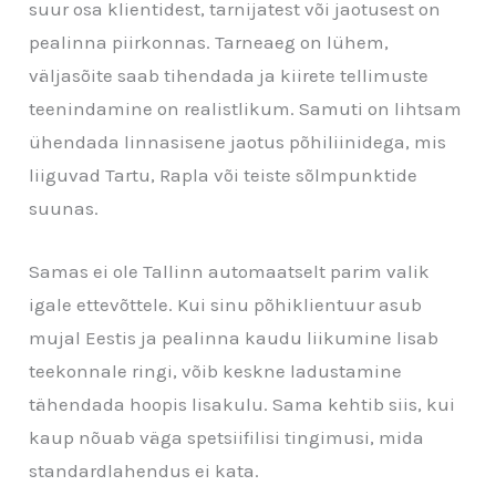
suur osa klientidest, tarnijatest või jaotusest on
pealinna piirkonnas. Tarneaeg on lühem,
väljasõite saab tihendada ja kiirete tellimuste
teenindamine on realistlikum. Samuti on lihtsam
ühendada linnasisene jaotus põhiliinidega, mis
liiguvad Tartu, Rapla või teiste sõlmpunktide
suunas.
Samas ei ole Tallinn automaatselt parim valik
igale ettevõttele. Kui sinu põhiklientuur asub
mujal Eestis ja pealinna kaudu liikumine lisab
teekonnale ringi, võib keskne ladustamine
tähendada hoopis lisakulu. Sama kehtib siis, kui
kaup nõuab väga spetsiifilisi tingimusi, mida
standardlahendus ei kata.