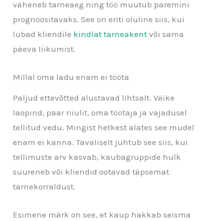
väheneb tarneaeg ning töö muutub paremini
prognoositavaks. See on eriti oluline siis, kui
lubad kliendile
kindlat tarneakent
või sama
päeva liikumist.
Millal oma ladu enam ei tööta
Paljud ettevõtted alustavad lihtsalt. Väike
laopind, paar riiulit, oma töötaja ja vajadusel
tellitud vedu. Mingist hetkest alates see mudel
enam ei kanna. Tavaliselt juhtub see siis, kui
tellimuste arv kasvab, kaubagruppide hulk
suureneb või kliendid ootavad täpsemat
tarnekorraldust.
Esimene märk on see, et kaup hakkab seisma