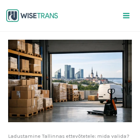
Skip
to
content
Ladustamine Tallinnas ettevõtetele: mida valida?