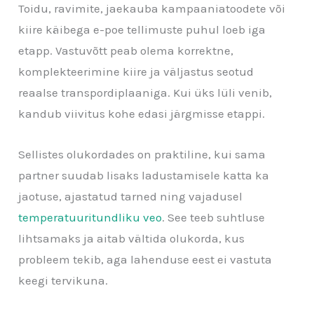
Toidu, ravimite, jaekauba kampaaniatoodete või
kiire käibega e-poe tellimuste puhul loeb iga
etapp. Vastuvõtt peab olema korrektne,
komplekteerimine kiire ja väljastus seotud
reaalse transpordiplaaniga. Kui üks lüli venib,
kandub viivitus kohe edasi järgmisse etappi.
Sellistes olukordades on praktiline, kui sama
partner suudab lisaks ladustamisele katta ka
jaotuse, ajastatud tarned ning vajadusel
temperatuuritundliku veo
. See teeb suhtluse
lihtsamaks ja aitab vältida olukorda, kus
probleem tekib, aga lahenduse eest ei vastuta
keegi tervikuna.