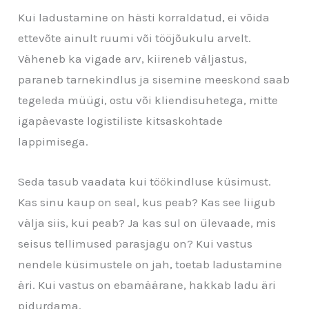
Kui ladustamine on hästi korraldatud, ei võida
ettevõte ainult ruumi või tööjõukulu arvelt.
Väheneb ka vigade arv, kiireneb väljastus,
paraneb tarnekindlus ja sisemine meeskond saab
tegeleda müügi, ostu või kliendisuhetega, mitte
igapäevaste logistiliste kitsaskohtade
lappimisega.
Seda tasub vaadata kui töökindluse küsimust.
Kas sinu kaup on seal, kus peab? Kas see liigub
välja siis, kui peab? Ja kas sul on ülevaade, mis
seisus tellimused parasjagu on? Kui vastus
nendele küsimustele on jah, toetab ladustamine
äri. Kui vastus on ebamäärane, hakkab ladu äri
pidurdama.