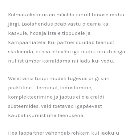
Kolmas eksimus on mõelda ainult tänase mahu
järgi. Laolahendus peab vastu pidama ka
kasvule, hooajalistele tippudele ja
kampaaniatele. Kui partner suudab teenust
skaleerida, ei pea ettevõte iga mahu muutusega
nullist ümber korraldama nii ladu kui vedu.
Wisetransi tüüpi mudeli tugevus ongi siin
praktiline – terminal, ladustamine,
komplekteerimine ja jaotus ei ela eraldi
süsteemides, vaid toetavad igapäevast
kaubaliikumist ühe teenusena.
Hea laopartner vähendab rohkem kui laokulu