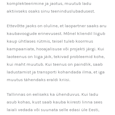
komplekteerimine ja jaotus, muutub ladu
aktiivseks osaks sinu teeninduslubadusest.
Ettevõtte jaoks on oluline, et laopartner saaks aru
kaubavoogude erinevusest. Mõnel kliendil liigub
kaup ühtlases rütmis, teisel tuleb koormus
kampaaniate, hooajalisuse või projekti järgi. Kui
laoteenus on liiga jäik, tekivad probleemid kohe,
kui maht muutub. Kui teenus on paindlik, saab
ladustamist ja transporti kohandada ilma, et iga
muutus tähendaks eraldi kriisi.
Tallinnas on eeliseks ka ühenduvus. Kui ladu
asub kohas, kust saab kauba kiiresti linna sees
laiali vedada või suunata selle edasi üle Eesti,