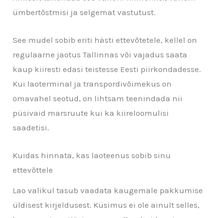
ümbertõstmisi ja selgemat vastutust.
See mudel sobib eriti hästi ettevõtetele, kellel on
regulaarne jaotus Tallinnas või vajadus saata
kaup kiiresti edasi teistesse Eesti piirkondadesse.
Kui laoterminal ja transpordivõimekus on
omavahel seotud, on lihtsam teenindada nii
püsivaid marsruute kui ka kiireloomulisi
saadetisi.
Kuidas hinnata, kas laoteenus sobib sinu
ettevõttele
Lao valikul tasub vaadata kaugemale pakkumise
üldisest kirjeldusest. Küsimus ei ole ainult selles,