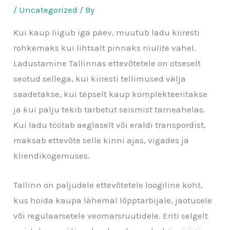
/
Uncategorized
/ By
Kui kaup liigub iga päev, muutub ladu kiiresti
rohkemaks kui lihtsalt pinnaks riiulite vahel.
Ladustamine Tallinnas ettevõtetele on otseselt
seotud sellega, kui kiiresti tellimused välja
saadetakse, kui täpselt kaup komplekteeritakse
ja kui palju tekib tarbetut seismist tarneahelas.
Kui ladu töötab aeglaselt või eraldi transpordist,
maksab ettevõte selle kinni ajas, vigades ja
kliendikogemuses.
Tallinn on paljudele ettevõtetele loogiline koht,
kus hoida kaupa lähemal lõpptarbijale, jaotusele
või regulaarsetele veomarsruutidele. Eriti selgelt