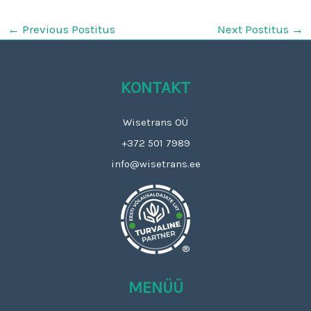
←
Previous Postitus
Next Postitus
→
KONTAKT
Wisetrans OÜ
+372 501 7989
info@wisetrans.ee
®
MENÜÜ