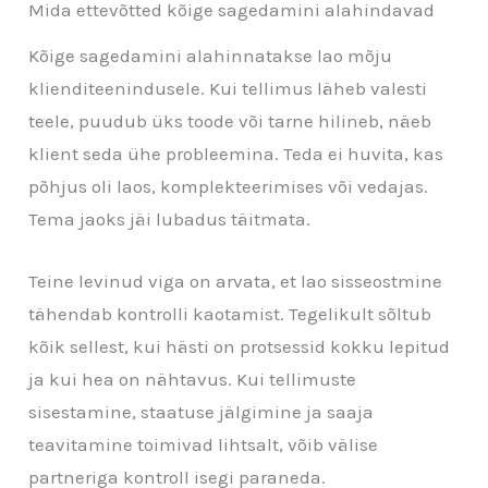
Mida ettevõtted kõige sagedamini alahindavad
Kõige sagedamini alahinnatakse lao mõju
klienditeenindusele. Kui tellimus läheb valesti
teele, puudub üks toode või tarne hilineb, näeb
klient seda ühe probleemina. Teda ei huvita, kas
põhjus oli laos, komplekteerimises või vedajas.
Tema jaoks jäi lubadus täitmata.
Teine levinud viga on arvata, et lao sisseostmine
tähendab kontrolli kaotamist. Tegelikult sõltub
kõik sellest, kui hästi on protsessid kokku lepitud
ja kui hea on nähtavus. Kui tellimuste
sisestamine, staatuse jälgimine ja saaja
teavitamine toimivad lihtsalt, võib välise
partneriga kontroll isegi paraneda.