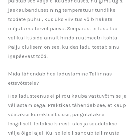
paistab see välja e-kaubanduses, hulgimüügis,
jaekaubanduses ning temperatuuritundlike
toodete puhul, kus üks viivitus võib hakata
mõjutama tervet päeva. Seepärast ei tasu lao
valikul küsida ainult hinda ruutmeetri kohta.
Palju olulisem on see, kuidas ladu toetab sinu
igapäevast tööd.
Mida tähendab hea ladustamine Tallinnas
ettevõtetele?
Hea ladusteenus ei piirdu kauba vastuvõtmise ja
väljastamisega. Praktikas tähendab see, et kaup
võetakse korrektselt sisse, paigutatakse
loogiliselt, leitakse kiiresti üles ja saadetakse
välja õigel ajal. Kui sellele lisandub tellimuste