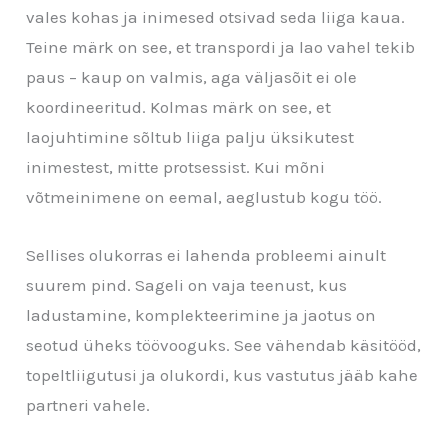
vales kohas ja inimesed otsivad seda liiga kaua.
Teine märk on see, et transpordi ja lao vahel tekib
paus – kaup on valmis, aga väljasõit ei ole
koordineeritud. Kolmas märk on see, et
laojuhtimine sõltub liiga palju üksikutest
inimestest, mitte protsessist. Kui mõni
võtmeinimene on eemal, aeglustub kogu töö.
Sellises olukorras ei lahenda probleemi ainult
suurem pind. Sageli on vaja teenust, kus
ladustamine, komplekteerimine ja jaotus on
seotud üheks töövooguks. See vähendab käsitööd,
topeltliigutusi ja olukordi, kus vastutus jääb kahe
partneri vahele.