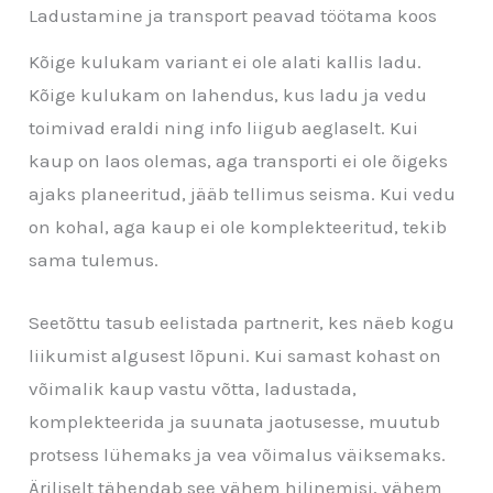
Ladustamine ja transport peavad töötama koos
Kõige kulukam variant ei ole alati kallis ladu.
Kõige kulukam on lahendus, kus ladu ja vedu
toimivad eraldi ning info liigub aeglaselt. Kui
kaup on laos olemas, aga transporti ei ole õigeks
ajaks planeeritud, jääb tellimus seisma. Kui vedu
on kohal, aga kaup ei ole komplekteeritud, tekib
sama tulemus.
Seetõttu tasub eelistada partnerit, kes näeb kogu
liikumist algusest lõpuni. Kui samast kohast on
võimalik kaup vastu võtta, ladustada,
komplekteerida ja suunata jaotusesse, muutub
protsess lühemaks ja vea võimalus väiksemaks.
Äriliselt tähendab see vähem hilinemisi, vähem