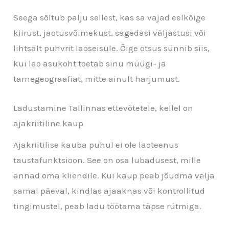
Seega sõltub palju sellest, kas sa vajad eelkõige
kiirust, jaotusvõimekust, sagedasi väljastusi või
lihtsalt puhvrit laoseisule. Õige otsus sünnib siis,
kui lao asukoht toetab sinu müügi- ja
tarnegeograafiat, mitte ainult harjumust.
Ladustamine Tallinnas ettevõtetele, kellel on
ajakriitiline kaup
Ajakriitilise kauba puhul ei ole laoteenus
taustafunktsioon. See on osa lubadusest, mille
annad oma kliendile. Kui kaup peab jõudma välja
samal päeval, kindlas ajaaknas või kontrollitud
tingimustel, peab ladu töötama täpse rütmiga.