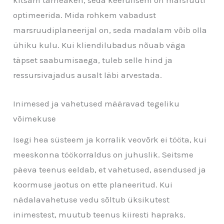
optimeerida. Mida rohkem vabadust
marsruudiplaneerijal on, seda madalam võib olla
ühiku kulu. Kui kliendilubadus nõuab väga
täpset saabumisaega, tuleb selle hind ja
ressursivajadus ausalt läbi arvestada.
Inimesed ja vahetused määravad tegeliku
võimekuse
Isegi hea süsteem ja korralik veovõrk ei tööta, kui
meeskonna töökorraldus on juhuslik. Seitsme
päeva teenus eeldab, et vahetused, asendused ja
koormuse jaotus on ette planeeritud. Kui
nädalavahetuse vedu sõltub üksikutest
inimestest, muutub teenus kiiresti hapraks.