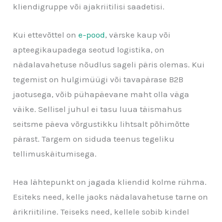
kliendigruppe või ajakriitilisi saadetisi.
Kui ettevõttel on
e-pood
, värske kaup või
apteegikaupadega seotud logistika, on
nädalavahetuse nõudlus sageli päris olemas. Kui
tegemist on hulgimüügi või tavapärase B2B
jaotusega, võib pühapäevane maht olla väga
väike. Sellisel juhul ei tasu luua täismahus
seitsme päeva võrgustikku lihtsalt põhimõtte
pärast. Targem on siduda teenus tegeliku
tellimuskäitumisega.
Hea lähtepunkt on jagada kliendid kolme rühma.
Esiteks need, kelle jaoks nädalavahetuse tarne on
ärikriitiline. Teiseks need, kellele sobib kindel