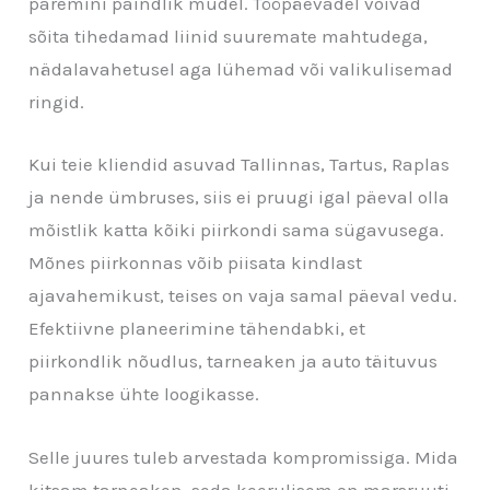
paremini paindlik mudel. Tööpäevadel võivad
sõita tihedamad liinid suuremate mahtudega,
nädalavahetusel aga lühemad või valikulisemad
ringid.
Kui teie kliendid asuvad Tallinnas, Tartus, Raplas
ja nende ümbruses, siis ei pruugi igal päeval olla
mõistlik katta kõiki piirkondi sama sügavusega.
Mõnes piirkonnas võib piisata kindlast
ajavahemikust, teises on vaja samal päeval vedu.
Efektiivne planeerimine tähendabki, et
piirkondlik nõudlus, tarneaken ja auto täituvus
pannakse ühte loogikasse.
Selle juures tuleb arvestada kompromissiga. Mida
kitsam tarneaken, seda keerulisem on marsruuti