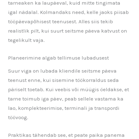
tarneaken ka laupäeval, kuid mitte tingimata
igal nädalal. Kolmandaks need, kelle jaoks piisab
tööpäevapõhisest teenusest. Alles siis tekib
realistlik pilt, kui suurt seitsme päeva katvust on
tegelikult vaja.
Planeerimine algab tellimuse lubadusest
Suur viga on lubada kliendile seitsme päeva
teenust enne, kui sisemine töökorraldus seda
päriselt toetab. Kui veebis või müügis öeldakse, et
tarne toimub iga päev, peab sellele vastama ka
lao, komplekteerimise, terminali ja transpordi
töövoog.
Praktikas tähendab see, et peate paika panema