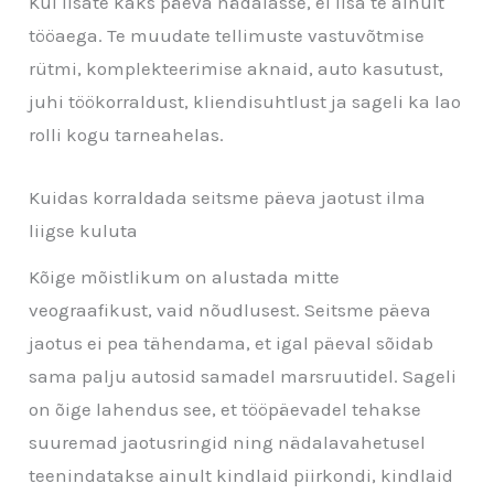
Kui lisate kaks päeva nädalasse, ei lisa te ainult
tööaega. Te muudate tellimuste vastuvõtmise
rütmi, komplekteerimise aknaid, auto kasutust,
juhi töökorraldust, kliendisuhtlust ja sageli ka lao
rolli kogu tarneahelas.
Kuidas korraldada seitsme päeva jaotust ilma
liigse kuluta
Kõige mõistlikum on alustada mitte
veograafikust, vaid nõudlusest. Seitsme päeva
jaotus ei pea tähendama, et igal päeval sõidab
sama palju autosid samadel marsruutidel. Sageli
on õige lahendus see, et tööpäevadel tehakse
suuremad jaotusringid ning nädalavahetusel
teenindatakse ainult kindlaid piirkondi, kindlaid