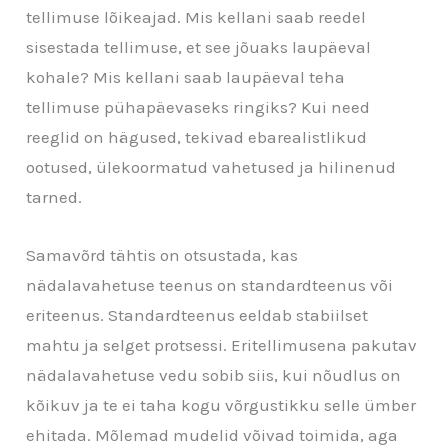
tellimuse lõikeajad. Mis kellani saab reedel
sisestada tellimuse, et see jõuaks laupäeval
kohale? Mis kellani saab laupäeval teha
tellimuse pühapäevaseks ringiks? Kui need
reeglid on hägused, tekivad ebarealistlikud
ootused, ülekoormatud vahetused ja hilinenud
tarned.
Samavõrd tähtis on otsustada, kas
nädalavahetuse teenus on standardteenus või
eriteenus. Standardteenus eeldab stabiilset
mahtu ja selget protsessi. Eritellimusena pakutav
nädalavahetuse vedu sobib siis, kui nõudlus on
kõikuv ja te ei taha kogu võrgustikku selle ümber
ehitada. Mõlemad mudelid võivad toimida, aga