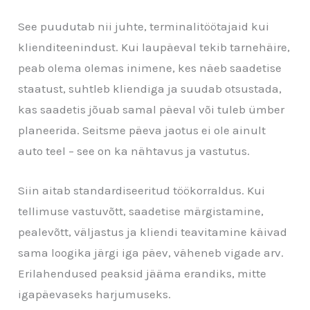
See puudutab nii juhte, terminalitöötajaid kui
klienditeenindust. Kui laupäeval tekib tarnehäire,
peab olema olemas inimene, kes näeb saadetise
staatust, suhtleb kliendiga ja suudab otsustada,
kas saadetis jõuab samal päeval või tuleb ümber
planeerida. Seitsme päeva jaotus ei ole ainult
auto teel – see on ka nähtavus ja vastutus.
Siin aitab standardiseeritud töökorraldus. Kui
tellimuse vastuvõtt, saadetise märgistamine,
pealevõtt, väljastus ja kliendi teavitamine käivad
sama loogika järgi iga päev, väheneb vigade arv.
Erilahendused peaksid jääma erandiks, mitte
igapäevaseks harjumuseks.