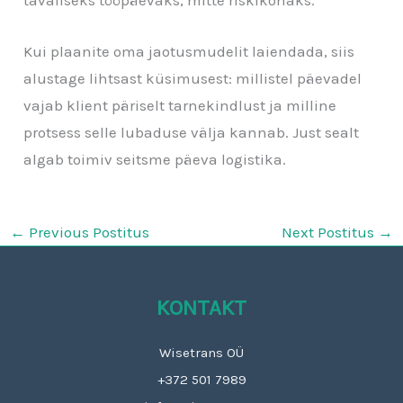
tavaliseks tööpäevaks, mitte riskikohaks.
Kui plaanite oma jaotusmudelit laiendada, siis
alustage lihtsast küsimusest: millistel päevadel
vajab klient päriselt tarnekindlust ja milline
protsess selle lubaduse välja kannab. Just sealt
algab toimiv seitsme päeva logistika.
←
Previous Postitus
Next Postitus
→
KONTAKT
Wisetrans OÜ
+372 501 7989