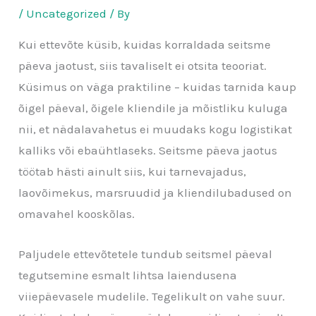
/
Uncategorized
/ By
Kui ettevõte küsib, kuidas korraldada seitsme
päeva jaotust, siis tavaliselt ei otsita teooriat.
Küsimus on väga praktiline – kuidas tarnida kaup
õigel päeval, õigele kliendile ja mõistliku kuluga
nii, et nädalavahetus ei muudaks kogu logistikat
kalliks või ebaühtlaseks. Seitsme päeva jaotus
töötab hästi ainult siis, kui tarnevajadus,
laovõimekus, marsruudid ja kliendilubadused on
omavahel kooskõlas.
Paljudele ettevõtetele tundub seitsmel päeval
tegutsemine esmalt lihtsa laiendusena
viiepäevasele mudelile. Tegelikult on vahe suur.