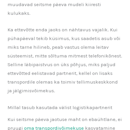
muudavad seitsme päeva mudeli kiiresti
kulukaks.
Ka ettevõtte enda jaoks on nähtavus vajalik. Kui
pühapäeval tekib küsimus, kus saadetis asub või
miks tarne hilineb, peab vastus olema leitav
süsteemist, mitte sõltuma mitmest telefonikõnest.
Selline läbipaistvus on üks põhjus, miks paljud
ettevõtted eelistavad partnerit, kellel on lisaks
transpordile olemas ka toimiv tellimuskeskkond
ja jälgimisvõimekus.
Millal tasub kasutada välist logistikapartnerit
Kui seitsme päeva jaotuse maht on ebaühtlane, ei
pruugi
oma transpordivõimekuse
kasvatamine