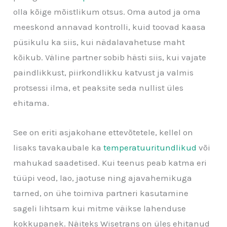
olla kõige mõistlikum otsus. Oma autod ja oma
meeskond annavad kontrolli, kuid toovad kaasa
püsikulu ka siis, kui nädalavahetuse maht
kõikub. Väline partner sobib hästi siis, kui vajate
paindlikkust, piirkondlikku katvust ja valmis
protsessi ilma, et peaksite seda nullist üles
ehitama.
See on eriti asjakohane ettevõtetele, kellel on
lisaks tavakaubale ka
temperatuuritundlikud
või
mahukad saadetised. Kui teenus peab katma eri
tüüpi veod, lao, jaotuse ning ajavahemikuga
tarned, on ühe toimiva partneri kasutamine
sageli lihtsam kui mitme väikse lahenduse
kokkupanek. Näiteks Wisetrans on üles ehitanud