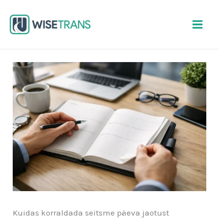
Skip
to
content
Kuidas korraldada seitsme päeva jaotust