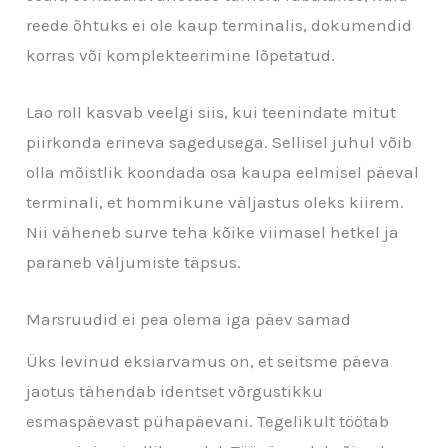
reede õhtuks ei ole kaup terminalis, dokumendid
korras või komplekteerimine lõpetatud.
Lao roll kasvab veelgi siis, kui teenindate mitut
piirkonda erineva sagedusega. Sellisel juhul võib
olla mõistlik koondada osa kaupa eelmisel päeval
terminali, et hommikune väljastus oleks kiirem.
Nii väheneb surve teha kõike viimasel hetkel ja
paraneb väljumiste täpsus.
Marsruudid ei pea olema iga päev samad
Üks levinud eksiarvamus on, et seitsme päeva
jaotus tähendab identset võrgustikku
esmaspäevast pühapäevani. Tegelikult töötab