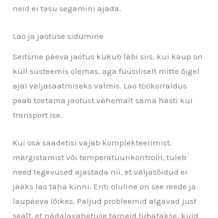
neid ei tasu segamini ajada.
Lao ja jaotuse sidumine
Seitsme päeva jaotus kukub läbi siis, kui kaup on
küll süsteemis olemas, aga füüsiliselt mitte õigel
ajal väljasaatmiseks valmis. Lao töökorraldus
peab toetama jaotust vähemalt sama hästi kui
transport ise.
Kui osa saadetisi vajab komplekteerimist,
märgistamist või temperatuurikontrolli, tuleb
need tegevused ajastada nii, et väljasõidud ei
jääks lao taha kinni. Eriti oluline on see reede ja
laupäeva lõikes. Paljud probleemid algavad just
sealt, et nädalavahetuse tarneid lubatakse, kuid