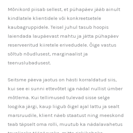
Mõnikord piisab sellest, et pühapäev jääb ainult
kindlatele klientidele või konkreetsetele
kaubagruppidele. Teisel juhul tasub hoopis
laiendada laupäevast mahtu ja jätta pühapäev
reserveeritud kiiretele erivedudele. Õige vastus
sõltub nõudlusest, marginaalist ja
teenuslubadusest.
Seitsme päeva jaotus on hästi korraldatud siis,
kui see ei sunni ettevõtet iga nädal nullist ümber
mõtlema. Kui tellimused tulevad sisse selge
loogika järgi, kaup liigub õigel ajal lattu ja sealt
marsruudile, klient näeb staatust ning meeskond
teab täpselt oma rolli, muutub ka nädalavahetus