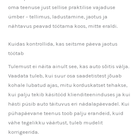
oma teenuse just sellise praktilise vajaduse
ümber – tellimus, ladustamine, jaotus ja
nähtavus peavad töötama koos, mitte eraldi.
Kuidas kontrollida, kas seitsme päeva jaotus
töötab
Tulemust ei näita ainult see, kas auto sõitis välja.
Vaadata tuleb, kui suur osa saadetistest jõuab
kohale lubatud ajas, mitu korduskatset tehakse,
kui palju tekib käsitööd klienditeeninduses ja kui
hästi püsib auto täituvus eri nädalapäevadel. Kui
pühapäevane teenus toob palju erandeid, kuid
vähe tegelikku väärtust, tuleb mudelit
korrigeerida.