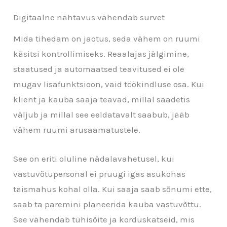
Digitaalne nähtavus vähendab survet
Mida tihedam on jaotus, seda vähem on ruumi
käsitsi kontrollimiseks. Reaalajas jälgimine,
staatused ja automaatsed teavitused ei ole
mugav lisafunktsioon, vaid töökindluse osa. Kui
klient ja kauba saaja teavad, millal saadetis
väljub ja millal see eeldatavalt saabub, jääb
vähem ruumi arusaamatustele.
See on eriti oluline nädalavahetusel, kui
vastuvõtupersonal ei pruugi igas asukohas
täismahus kohal olla. Kui saaja saab sõnumi ette,
saab ta paremini planeerida kauba vastuvõttu.
See vähendab tühisõite ja korduskatseid, mis