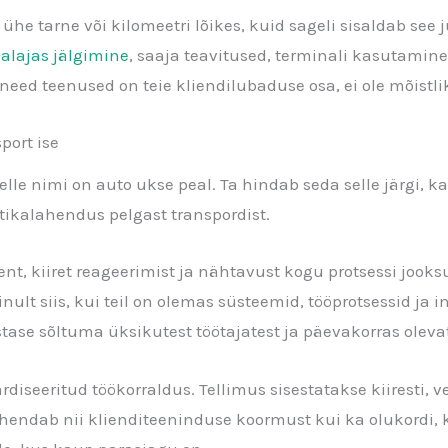
ühe tarne või kilomeetri lõikes, kuid sageli sisaldab see 
aalajas jälgimine
, saaja teavitused, terminali kasutamine
d teenused on teie kliendilubaduse osa, ei ole mõistlik
port ise
, kelle nimi on auto ukse peal. Ta hindab seda selle järgi, k
istikalahendus pelgast transpordist.
ent, kiiret reageerimist ja nähtavust kogu protsessi jook
ult siis, kui teil on olemas süsteemid, tööprotsessid ja 
ase sõltuma üksikutest töötajatest ja päevakorras oleva
rdiseeritud töökorraldus. Tellimus sisestatakse kiiresti, 
 vähendab nii klienditeeninduse koormust kui ka olukordi