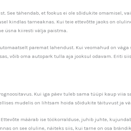
. See tähendab, et fookus ei ole sõidukite omamisel, vaid 
usel kindlas tarneaknas. Kui teie ettevõtte jaoks on oluli
üsna kiiresti välja paistma.
utomaatselt paremat lahendust. Kui veomahud on väga s
s, võib oma autopark tulla aja jooksul odavam. Eriti siis
rognoositavus. Kui iga päev tuleb sama tüüpi kaup vii
 Sellises mudelis on lihtsam hoida sõidukite täituvust ja 
 Ettevõte määrab ise töökorralduse, juhib juhte, kujunda
nas on see oluline, näiteks siis, kui tarne on osa brän