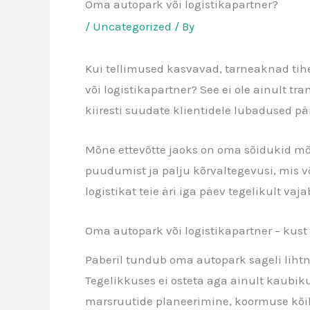
Oma autopark või logistikapartner?
/
Uncategorized
/ By
Kui tellimused kasvavad, tarneaknad tih
või logistikapartner? See ei ole ainult tr
kiiresti suudate klientidele lubadused päri
Mõne ettevõtte jaoks on oma sõidukid mõi
puudumist ja palju kõrvaltegevusi, mis võt
logistikat teie äri iga päev tegelikult vaja
Oma autopark või logistikapartner – kust 
Paberil tundub oma autopark sageli lihtne
Tegelikkuses ei osteta aga ainult kaubiku
marsruutide planeerimine, koormuse kõik