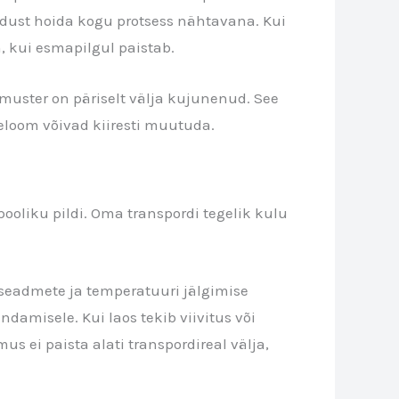
jadust hoida kogu protsess nähtavana. Kui
, kui esmapilgul paistab.
eomuster on päriselt välja kujunenud. See
seloom võivad kiiresti muutuda.
ooliku pildi. Oma transpordi tegelik kulu
 seadmete ja temperatuuri jälgimise
amisele. Kui laos tekib viivitus või
 ei paista alati transpordireal välja,