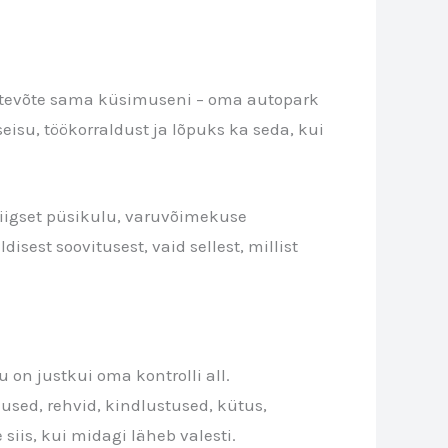
ettevõte sama küsimuseni – oma autopark
eisu, töökorraldust ja lõpuks ka seda, kui
liigset püsikulu, varuvõimekuse
sest soovitusest, vaid sellest, millist
 on justkui oma kontrolli all.
dused, rehvid, kindlustused, kütus,
is, kui midagi läheb valesti.