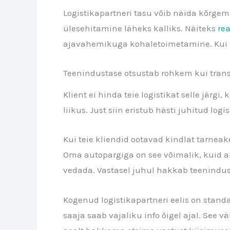
Logistikapartneri tasu võib näida kõrgem 
ülesehitamine läheks kalliks. Näiteks
re
ajavahemikuga kohaletoimetamine. Kui nee
Teenindustase otsustab rohkem kui trans
Klient ei hinda teie logistikat selle järgi
liikus. Just siin eristub hästi juhitud log
Kui teie kliendid ootavad kindlat tarneak
Oma autopargiga on see võimalik, kuid ain
vedada. Vastasel juhul hakkab teenindust
Kogenud logistikapartneri eelis on standa
saaja saab vajaliku info õigel ajal. See