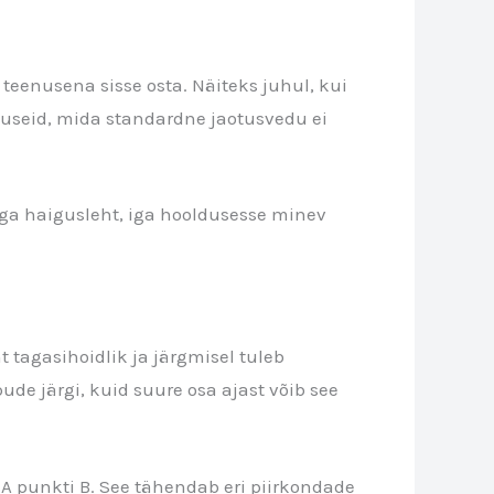
teenusena sisse osta. Näiteks juhul, kui
eenuseid, mida standardne jaotusvedu ei
Iga haigusleht, iga hooldusesse minev
t tagasihoidlik ja järgmisel tuleb
de järgi, kuid suure osa ajast võib see
st A punkti B. See tähendab eri piirkondade