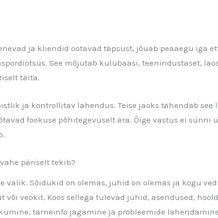
enevad ja kliendid ootavad täpsust, jõuab peaaegu iga 
anspordiotsus. See mõjutab kulubaasi, teenindustaset, laos
selt täita.
stlik ja kontrollitav lahendus. Teise jaoks tähendab see 
avad fookuse põhitegevuselt ära. Õige vastus ei sünni üldi
b.
vahe päriselt tekib?
 valik. Sõidukid on olemas, juhid on olemas ja kogu vedu
t või veokit. Koos sellega tulevad juhid, asendused, hool
umine, tarneinfo jagamine ja probleemide lahendamine si