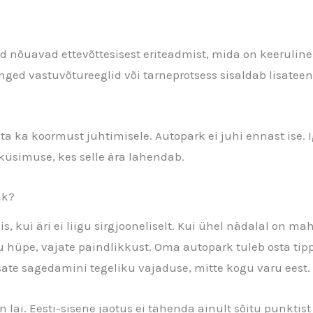
d nõuavad ettevõttesisest eriteadmist, mida on keeruline 
 ranged vastuvõtureeglid või tarneprotsess sisaldab lisat
a ka koormust juhtimisele. Autopark ei juhi ennast ise. 
üsimuse, kes selle ära lahendab.
ik?
, kui äri ei liigu sirgjooneliselt. Kui ühel nädalal on mah
 hüpe, vajate paindlikkust. Oma autopark tuleb osta tippu
ate sagedamini tegeliku vajaduse, mitte kogu varu eest.
on lai. Eesti-sisene jaotus ei tähenda ainult sõitu punkti