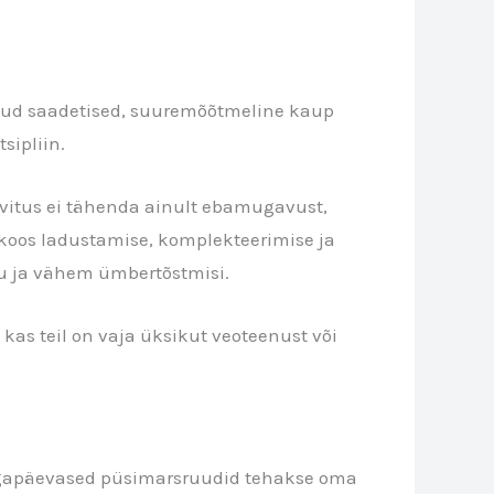
ikud saadetised, suuremõõtmeline kaup
sipliin.
ivitus ei tähenda ainult ebamugavust,
koos ladustamise, komplekteerimise ja
du ja vähem ümbertõstmisi.
 kas teil on vaja üksikut veoteenust või
. Igapäevased püsimarsruudid tehakse oma