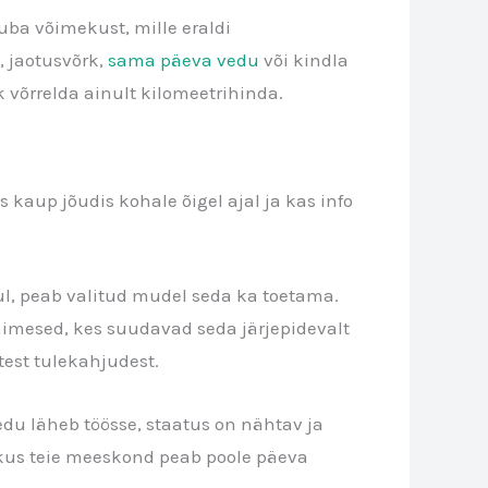
juba võimekust, mille eraldi
, jaotusvõrk,
sama päeva vedu
või kindla
 võrrelda ainult kilomeetrihinda.
as kaup jõudis kohale õigel ajal ja kas info
sul, peab valitud mudel seda ka toetama.
inimesed, kes suudavad seda järjepidevalt
test tulekahjudest.
vedu läheb töösse, staatus on nähtav ja
, kus teie meeskond peab poole päeva