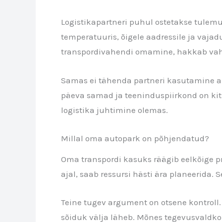
Logistikapartneri puhul ostetakse tulemust
temperatuuris, õigele aadressile ja vajad
transpordivahendi omamine, hakkab vahe 
Samas ei tähenda partneri kasutamine a
päeva samad ja teeninduspiirkond on kitsa
logistika juhtimine olemas.
Millal oma autopark on põhjendatud?
Oma transpordi kasuks räägib eelkõige p
ajal, saab ressursi hästi ära planeerida.
Teine tugev argument on otsene kontroll.
sõiduk välja läheb. Mõnes tegevusvaldkon