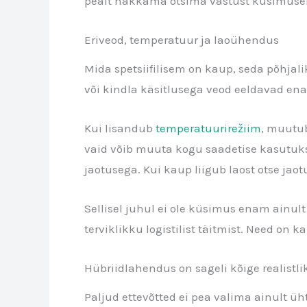
pealt hakkama otsima vastust küsimusel
Eriveod, temperatuur ja laoühendus
Mida spetsiifilisem on kaup, seda põhja
või kindla käsitlusega veod eeldavad enama
Kui lisandub
temperatuurirežiim
, muutub
vaid võib muuta kogu saadetise kasutuks
jaotusega. Kui kaup liigub laost otse ja
Sellisel juhul ei ole küsimus enam ainult 
terviklikku logistilist täitmist. Need on k
Hübriidlahendus on sageli kõige realistl
Paljud ettevõtted ei pea valima ainult 