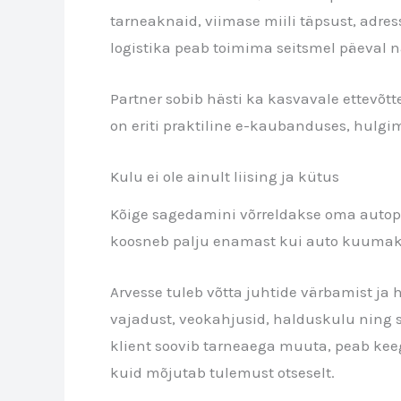
tarneaknaid, viimase miili täpsust, adre
logistika peab toimima seitsmel päeval n
Partner sobib hästi ka kasvavale ettevõtt
on eriti praktiline e-kaubanduses, hulgim
Kulu ei ole ainult liising ja kütus
Kõige sagedamini võrreldakse oma autoparg
koosneb palju enamast kui auto kuumaks
Arvesse tuleb võtta juhtide värbamist ja
vajadust, veokahjusid, halduskulu ning s
klient soovib tarneaega muuta, peab keeg
kuid mõjutab tulemust otseselt.