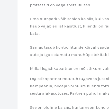
protsessid on väga spetsiifilised.
Oma autopark võib sobida ka siis, kui veo
kaup vajab erilist käsitlust, kliendil on
kata.
Samas tasub kontrollitunde kõrval vaadat
auto ja iga ootamatu mahuhüpe tekitab k
Millal logistikapartner on mõistlikum val
Logistikapartner muutub tugevaks just siis
kampaania, hooaja või suure kliendi tõttu
seista alakasutuses. Partneri puhul maks
See on oluline ka siis, kui tarnepiirkond 