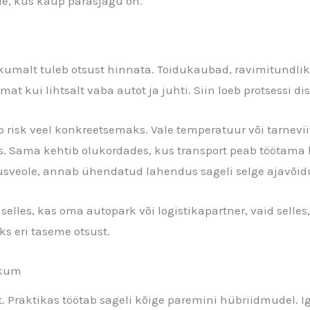
e, kus kaup parasjagu on.
likumalt tuleb otsust hinnata. Toidukaubad, ravimitundl
t kui lihtsalt vaba autot ja juhti. Siin loeb protsessi dist
 risk veel konkreetsemaks. Vale temperatuur või tarnevi
. Sama kehtib olukordades, kus transport peab töötama 
otusveole, annab ühendatud lahendus sageli selge ajavõi
selles, kas oma autopark või logistikapartner, vaid selles,
aks eri taseme otsust.
ikum
üht. Praktikas töötab sageli kõige paremini hübriidmudel