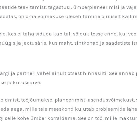
ssaatide teavitamist, tagastusi, ümberplaneerimisi ja va
ädalas, on oma võimekuse ülesehitamine oluliselt kallim
ele, kes ei taha siduda kapitali sõidukitesse enne, kui v
üügis ja jaotusäris, kus maht, sihtkohad ja saadetiste i
i ja partneri vahel ainult otsest hinnasilti. See annab p
e ja kütusearve.
 hoidmist, tööjõumakse, planeerimist, asendusvõimekust,
eda aega, mille teie meeskond kulutab probleemide lahend
i selle kohe ümber korraldama. See on töö, mille maksumus