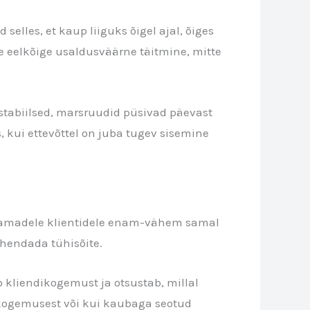
selles, et kaup liiguks õigel ajal, õiges
ne eelkõige usaldusväärne täitmine, mitte
tabiilsed, marsruudid püsivad päevast
, kui ettevõttel on juba tugev sisemine
a samadele klientidele enam-vähem samal
vähendada tühisõite.
b kliendikogemust ja otsustab, millal
dikogemusest või kui kaubaga seotud