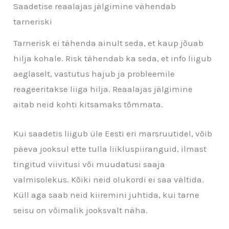
Saadetise reaalajas jälgimine vähendab
tarneriski
Tarnerisk ei tähenda ainult seda, et kaup jõuab
hilja kohale. Risk tähendab ka seda, et info liigub
aeglaselt, vastutus hajub ja probleemile
reageeritakse liiga hilja. Reaalajas jälgimine
aitab neid kohti kitsamaks tõmmata.
Kui saadetis liigub üle Eesti eri marsruutidel, võib
päeva jooksul ette tulla liikluspiiranguid, ilmast
tingitud viivitusi või muudatusi saaja
valmisolekus. Kõiki neid olukordi ei saa vältida.
Küll aga saab neid kiiremini juhtida, kui tarne
seisu on võimalik jooksvalt näha.