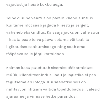
vajadust ja hoiab kokku aega.
Teine oluline väärtus on parem kliendisuhtlus.
Kui tarneinfot saab jagada kiiresti ja selgelt,
väheneb ebakindlus. Ka saaja jaoks on vahe suur
– kas ta peab terve päeva ootama või teab ta
ligikaudset saabumisaega ning saab oma
tööpäeva selle järgi korraldada.
Kolmas kasu puudutab sisemist töökorraldust.
Müük, klienditeenindus, ladu ja logistika ei pea
tegutsema eri infoga. Kui saadetise seis on
nähtav, on lihtsam vältida topeltlubadusi, valesid
ajaraame ja viimase hetke parandusi.