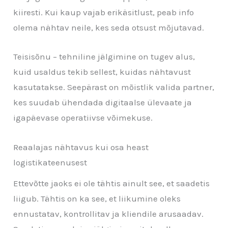
kiiresti. Kui kaup vajab erikäsitlust, peab info
olema nähtav neile, kes seda otsust mõjutavad.
Teisisõnu – tehniline jälgimine on tugev alus,
kuid usaldus tekib sellest, kuidas nähtavust
kasutatakse. Seepärast on mõistlik valida partner,
kes suudab ühendada digitaalse ülevaate ja
igapäevase operatiivse võimekuse.
Reaalajas nähtavus kui osa heast
logistikateenusest
Ettevõtte jaoks ei ole tähtis ainult see, et saadetis
liigub. Tähtis on ka see, et liikumine oleks
ennustatav, kontrollitav ja kliendile arusaadav.