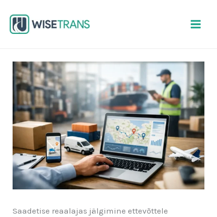
Skip
to
content
Saadetise reaalajas jälgimine ettevõttele