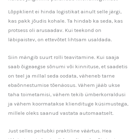
Lõppklient ei hinda logistikat ainult selle järgi,
kas pakk jõudis kohale. Ta hindab ka seda, kas
protsess oli arusaadav. Kui teekond on
läbipaistev, on ettevõtet lihtsam usaldada.
Siin mängib suurt rolli teavitamine. Kui saaja
saab õigeaegse sõnumi või kinnituse, et saadetis
on teel ja millal seda oodata, väheneb tarne
ebaõnnestumise tõenäosus. Vähem jääb ukse
taha toimetamisi, vähem tekib ümberkorraldusi
ja vähem koormatakse kliendituge küsimustega,
millele oleks saanud vastata automaatselt.
Just selles peitubki praktiline väärtus. Hea