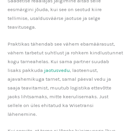
Saadetise reaalajas jälgimine aitab selle
eesmärgini jõuda, kui see on seotud kiire
tellimise, usaldusväärse jaotuse ja selge
teavitusega.
Praktikas tähendab see vähem ebamäärasust,
vähem tarbetut suhtlust ja rohkem kindlustunnet
kogu tarneahelas. Kui sama partner suudab
lisaks pakkuda
jaotusvedu
, laoteenust,
ajavahemikuga tarnet, samal päeval vedu ja
saaja teavitamist, muutub logistika ettevõtte
jaoks lihtsamaks, mitte keerulisemaks. Just
sellele on üles ehitatud ka Wisetransi
lähenemine.
Kui soovite, et tarne ei lõpeks küsimusega “kus