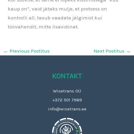
kaup on”, vaid jätaks mulje, et protsess on
kontrolli all, tasub vaadata jälgimist kui
töövahendit, mitte lisavidinat.
←
Previous Postitus
Next Postitus
→
KONTAKT
Wisetrans OÜ
+372 501 7989
info@wisetrans.ee