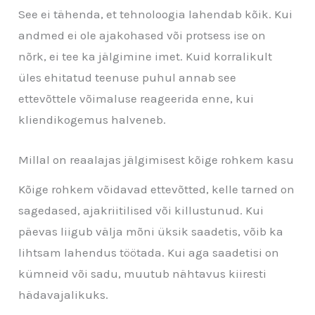
See ei tähenda, et tehnoloogia lahendab kõik. Kui
andmed ei ole ajakohased või protsess ise on
nõrk, ei tee ka jälgimine imet. Kuid korralikult
üles ehitatud teenuse puhul annab see
ettevõttele võimaluse reageerida enne, kui
kliendikogemus halveneb.
Millal on reaalajas jälgimisest kõige rohkem kasu
Kõige rohkem võidavad ettevõtted, kelle tarned on
sagedased, ajakriitilised või killustunud. Kui
päevas liigub välja mõni üksik saadetis, võib ka
lihtsam lahendus töötada. Kui aga saadetisi on
kümneid või sadu, muutub nähtavus kiiresti
hädavajalikuks.