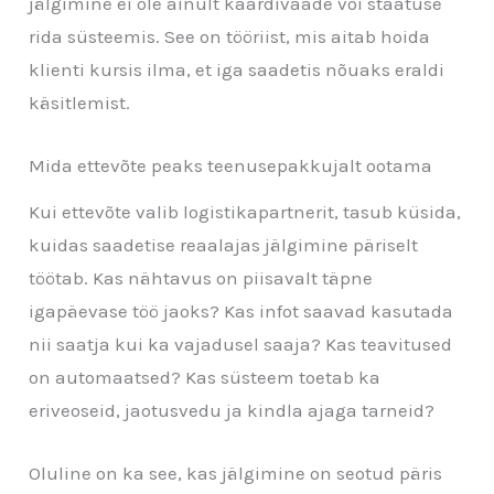
jälgimine ei ole ainult kaardivaade või staatuse
rida süsteemis. See on tööriist, mis aitab hoida
klienti kursis ilma, et iga saadetis nõuaks eraldi
käsitlemist.
Mida ettevõte peaks teenusepakkujalt ootama
Kui ettevõte valib logistikapartnerit, tasub küsida,
kuidas saadetise reaalajas jälgimine päriselt
töötab. Kas nähtavus on piisavalt täpne
igapäevase töö jaoks? Kas infot saavad kasutada
nii saatja kui ka vajadusel saaja? Kas teavitused
on automaatsed? Kas süsteem toetab ka
eriveoseid, jaotusvedu ja kindla ajaga tarneid?
Oluline on ka see, kas jälgimine on seotud päris