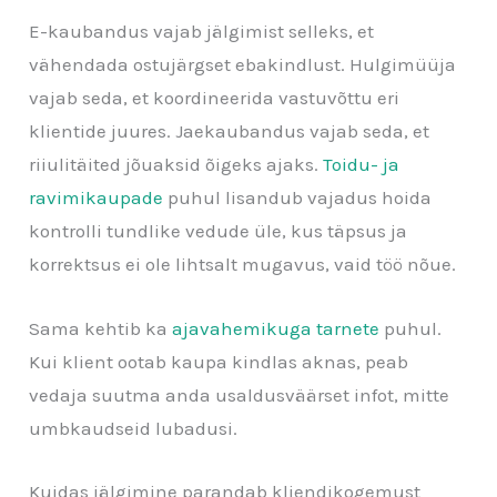
E-kaubandus vajab jälgimist selleks, et
vähendada ostujärgset ebakindlust. Hulgimüüja
vajab seda, et koordineerida vastuvõttu eri
klientide juures. Jaekaubandus vajab seda, et
riiulitäited jõuaksid õigeks ajaks.
Toidu- ja
ravimikaupade
puhul lisandub vajadus hoida
kontrolli tundlike vedude üle, kus täpsus ja
korrektsus ei ole lihtsalt mugavus, vaid töö nõue.
Sama kehtib ka
ajavahemikuga tarnete
puhul.
Kui klient ootab kaupa kindlas aknas, peab
vedaja suutma anda usaldusväärset infot, mitte
umbkaudseid lubadusi.
Kuidas jälgimine parandab kliendikogemust