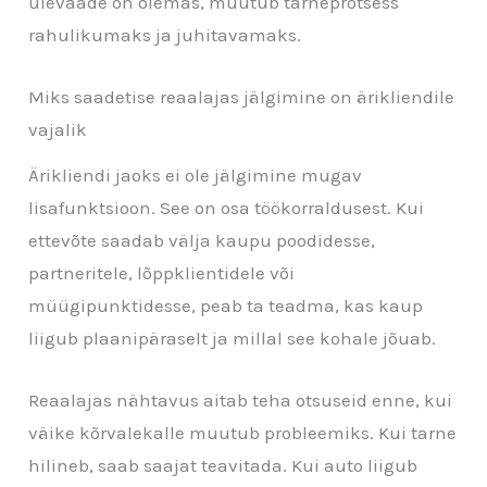
ülevaade on olemas, muutub tarneprotsess
rahulikumaks ja juhitavamaks.
Miks saadetise reaalajas jälgimine on ärikliendile
vajalik
Ärikliendi jaoks ei ole jälgimine mugav
lisafunktsioon. See on osa töökorraldusest. Kui
ettevõte saadab välja kaupu poodidesse,
partneritele, lõppklientidele või
müügipunktidesse, peab ta teadma, kas kaup
liigub plaanipäraselt ja millal see kohale jõuab.
Reaalajas nähtavus aitab teha otsuseid enne, kui
väike kõrvalekalle muutub probleemiks. Kui tarne
hilineb, saab saajat teavitada. Kui auto liigub