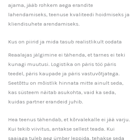
ajama, jääb rohkem aega erandite
lahendamiseks, teenuse kvaliteedi hoidmiseks ja
kliendisuhete arendamiseks.
Kus on piirid ja mida tasub realistlikult oodata
Reaalajas jälgimine ei tähenda, et tarnes ei teki
kunagi muutusi. Logistika on päris töö päris
teedel, päris kaupade ja päris vastuvõtjatega.
Seetõttu on mõistlik hinnata mitte ainult seda,
kas süsteem näitab asukohta, vaid ka seda,
kuidas partner erandeid juhib.
Hea teenus tähendab, et kõrvalekalle ei jää varju.
Kui tekib viivitus, antakse sellest teada. Kui
saajaga tuleb aeg ümber leppida, tehakse seda