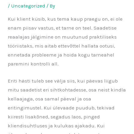
/
Uncategorized
/ By
Kui klient küsib, kus tema kaup praegu on, ei ole
enam piisav vastus, et tarne on teel. Saadetise
reaalajas jälgimine on muutunud praktiliseks
tööriistaks, mis aitab ettevõttel hallata ootusi,
ennetada probleeme ja hoida kogu tarneahel
paremini kontrolli all.
Eriti hästi tuleb see välja siis, kui päevas liigub
mitu saadetist eri sihtkohtadesse, osa neist kindla
kellaajaga, osa samal päeval ja osa
eritingimustel. Kui ülevaade puudub, tekivad
kiiresti lisakõned, segadus laos, pinged
kliendisuhtluses ja kulukas ajakadu. Kui