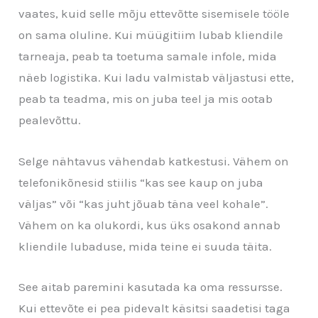
vaates, kuid selle mõju ettevõtte sisemisele tööle
on sama oluline. Kui müügitiim lubab kliendile
tarneaja, peab ta toetuma samale infole, mida
näeb logistika. Kui ladu valmistab väljastusi ette,
peab ta teadma, mis on juba teel ja mis ootab
pealevõttu.
Selge nähtavus vähendab katkestusi. Vähem on
telefonikõnesid stiilis “kas see kaup on juba
väljas” või “kas juht jõuab täna veel kohale”.
Vähem on ka olukordi, kus üks osakond annab
kliendile lubaduse, mida teine ei suuda täita.
See aitab paremini kasutada ka oma ressursse.
Kui ettevõte ei pea pidevalt käsitsi saadetisi taga