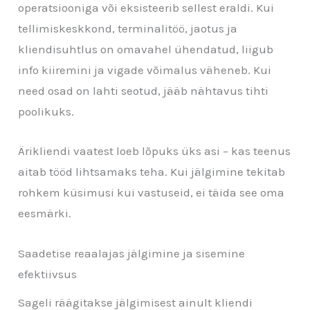
operatsiooniga või eksisteerib sellest eraldi. Kui
tellimiskeskkond, terminalitöö, jaotus ja
kliendisuhtlus on omavahel ühendatud, liigub
info kiiremini ja vigade võimalus väheneb. Kui
need osad on lahti seotud, jääb nähtavus tihti
poolikuks.
Ärikliendi vaatest loeb lõpuks üks asi – kas teenus
aitab tööd lihtsamaks teha. Kui jälgimine tekitab
rohkem küsimusi kui vastuseid, ei täida see oma
eesmärki.
Saadetise reaalajas jälgimine ja sisemine
efektiivsus
Sageli räägitakse jälgimisest ainult kliendi