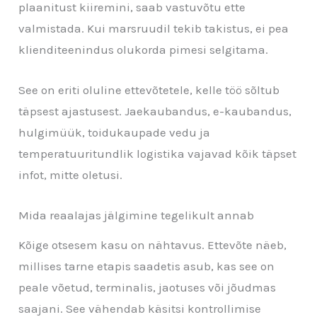
plaanitust kiiremini, saab vastuvõtu ette
valmistada. Kui marsruudil tekib takistus, ei pea
klienditeenindus olukorda pimesi selgitama.
See on eriti oluline ettevõtetele, kelle töö sõltub
täpsest ajastusest. Jaekaubandus, e-kaubandus,
hulgimüük, toidukaupade vedu ja
temperatuuritundlik logistika vajavad kõik täpset
infot, mitte oletusi.
Mida reaalajas jälgimine tegelikult annab
Kõige otsesem kasu on nähtavus. Ettevõte näeb,
millises tarne etapis saadetis asub, kas see on
peale võetud, terminalis, jaotuses või jõudmas
saajani. See vähendab käsitsi kontrollimise