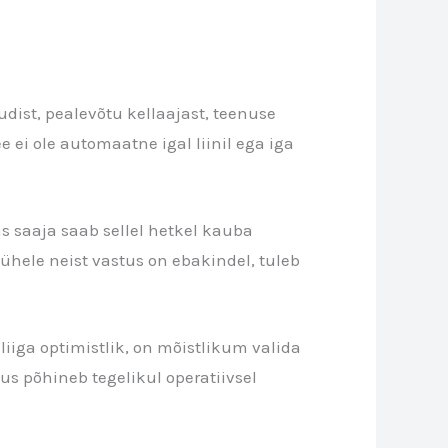
udist, pealevõtu kellaajast, teenuse
e ei ole automaatne igal liinil ega iga
s saaja saab sellel hetkel kauba
ühele neist vastus on ebakindel, tuleb
 liiga optimistlik, on mõistlikum valida
us põhineb tegelikul operatiivsel