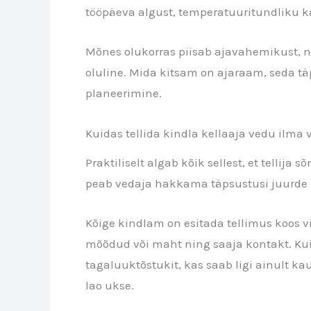
tööpäeva algust, temperatuuritundliku k
Mõnes olukorras piisab ajavahemikust, näi
oluline. Mida kitsam on ajaraam, seda t
planeerimine.
Kuidas tellida kindla kellaaja vedu ilma v
Praktiliselt algab kõik sellest, et tellija
peab vedaja hakkama täpsustusi juurde k
Kõige kindlam on esitada tellimus koos v
mõõdud või maht ning saaja kontakt. Kui
tagaluuktõstukit, kas saab ligi ainult ka
lao ukse.