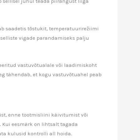
 sellisel juhul teada piirangust liiga
ab saadetis tõstukit, temperatuurirežiimi
e selliste vigade parandamiseks palju
eeritud vastuvõtualale või laadimiskoht
aeg tähendab, et kogu vastuvõtuahel peab
t, enne tootmisliini käivitumist või
. Kui eesmärk on lihtsalt tagada
 kulusid kontrolli all hoida.