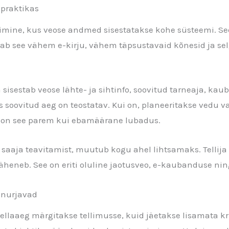
 praktikas
llimine, kus veose andmed sisestatakse kohe süsteemi. S
dab see vähem e-kirju, vähem täpsustavaid kõnesid ja sel
ija sisestab veose lähte- ja sihtinfo, soovitud tarneaja, ka
s soovitud aeg on teostatav. Kui on, planeeritakse vedu v
ös on see parem kui ebamäärane lubadus.
 saaja teavitamist, muutub kogu ahel lihtsamaks. Tellija
äheneb. See on eriti oluline jaotusveo, e-kaubanduse nin
 nurjavad
ellaaeg märgitakse tellimusse, kuid jäetakse lisamata krii