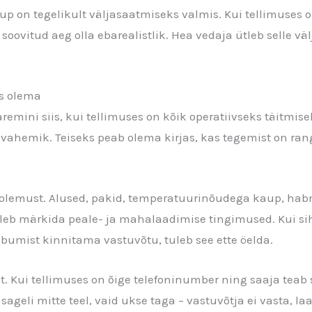
aup on tegelikult väljasaatmiseks valmis. Kui tellimuses on
b soovitud aeg olla ebarealistlik. Hea vedaja ütleb selle v
as olema
emini siis, kui tellimuses on kõik operatiivseks täitmis
avahemik. Teiseks peab olema kirjas, kas tegemist on ran
lemust. Alused, pakid, temperatuurinõudega kaup, habr
uleb märkida peale- ja mahalaadimise tingimused. Kui si
bumist kinnitama vastuvõtu, tuleb see ette öelda.
et. Kui tellimuses on õige telefoninumber ning saaja teab 
ageli mitte teel, vaid ukse taga – vastuvõtja ei vasta, 