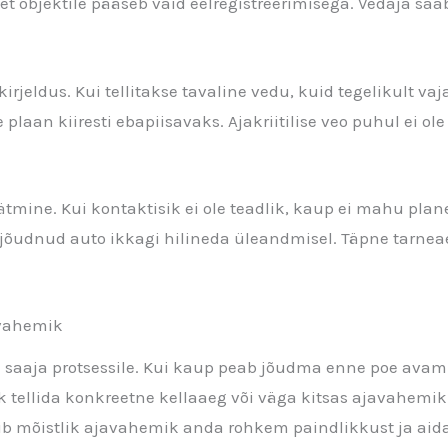
 et objektile pääseb vaid eelregistreerimisega. Vedaja saab
jeldus. Kui tellitakse tavaline vedu, kuid tegelikult vaj
plaan kiiresti ebapiisavaks. Ajakriitilise veo puhul ei ol
tmine. Kui kontaktisik ei ole teadlik, kaup ei mahu plan
e jõudnud auto ikkagi hilineda üleandmisel. Täpne tarne
avahemik
a saaja protsessile. Kui kaup peab jõudma enne poe avamis
k tellida konkreetne kellaaeg või väga kitsas ajavahemik
 mõistlik ajavahemik anda rohkem paindlikkust ja aidata