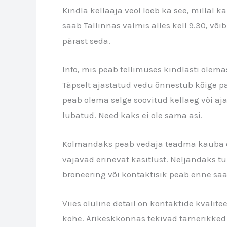
Kindla kellaaja veol loeb ka see, millal k
saab Tallinnas valmis alles kell 9.30, või
pärast seda.
Info, mis peab tellimuses kindlasti olem
Täpselt ajastatud vedu õnnestub kõige par
peab olema selge soovitud kellaeg või aj
lubatud. Need kaks ei ole sama asi.
Kolmandaks peab vedaja teadma kauba o
vajavad erinevat käsitlust. Neljandaks t
broneering või kontaktisik peab enne saa
Viies oluline detail on kontaktide kvalite
kohe. Ärikeskkonnas tekivad tarnerikked s