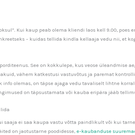
ooksul”. Kui kaup peab olema kliendi laos kell 9.00, poes
etseks – kuidas tellida kindla kellaaja vedu nii, et kogu
nsporditeenus. See on kokkulepe, kus veose üleandmise aeg
akuid, vähem katkestusi vastuvõtus ja paremat kontrolli
ik info olemas, on täpse ajaga vedu tavaliselt lihtne kor
ngimused on täpsustamata või kauba eripära jääb tellim
llida
i saaja ei saa kaupa vastu võtta paindlikult või kui tar
näited on jaotustarne poodidesse,
e-kaubanduse suuremad