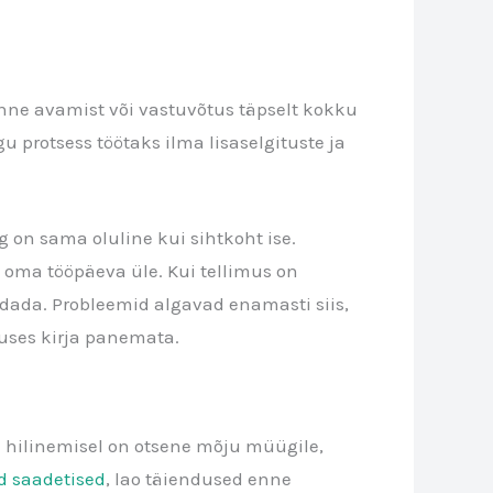
 enne avamist või vastuvõtus täpselt kokku
 protsess töötaks ilma lisaselgituste ja
 on sama oluline kui sihtkoht ise.
 oma tööpäeva üle. Kui tellimus on
raldada. Probleemid algavad enamasti siis,
uses kirja panemata.
ne hilinemisel on otsene mõju müügile,
 saadetised
, lao täiendused enne