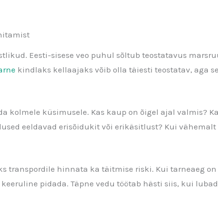
nitamist
istlikud. Eesti-sisese veo puhul sõltub teostatavus marsru
arne
kindlaks kellaajaks võib olla täiesti teostatav, aga se
a kolmele küsimusele. Kas kaup on õigel ajal valmis? Ka
used eeldavad erisõidukit või erikäsitlust? Kui vähemalt 
ks transpordile hinnata ka täitmise riski. Kui tarneaeg on
 keeruline pidada. Täpne vedu töötab hästi siis, kui lubad