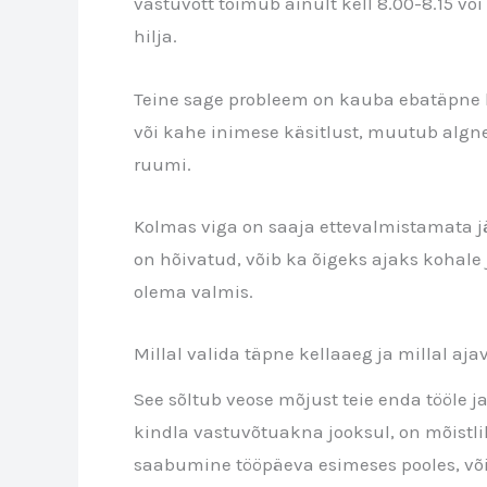
vastuvõtt toimub ainult kell 8.00-8.15 või
hilja.
Teine sage probleem on kauba ebatäpne kir
või kahe inimese käsitlust, muutub algne 
ruumi.
Kolmas viga on saaja ettevalmistamata jä
on hõivatud, võib ka õigeks ajaks kohal
olema valmis.
Millal valida täpne kellaaeg ja millal aj
See sõltub veose mõjust teie enda tööle j
kindla vastuvõtuakna jooksul, on mõistli
saabumine tööpäeva esimeses pooles, võib