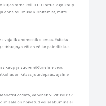
 kirjas tarne kell 11.00 Tartus, aga kaup
älja enne tellimuse kinnitamist, mitte
eks vajalik andmestik olemas. Esiteks
ge tähtajaga või on väike paindlikkus
as kaup ja suuremõõtmeline veos
htkohas on kitsas juurdepääs, ajaline
saadetist oodata, väheneb viivituse risk
laadimisala on hõivatud või saabumine ei