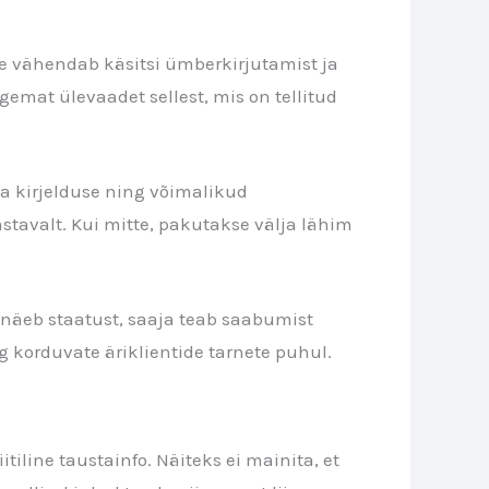
ee vähendab käsitsi ümberkirjutamist ja
gemat ülevaadet sellest, mis on tellitud
uba kirjelduse ning võimalikud
astavalt. Kui mitte, pakutakse välja lähim
 näeb staatust, saaja teab saabumist
g korduvate äriklientide tarnete puhul.
tiline taustainfo. Näiteks ei mainita, et