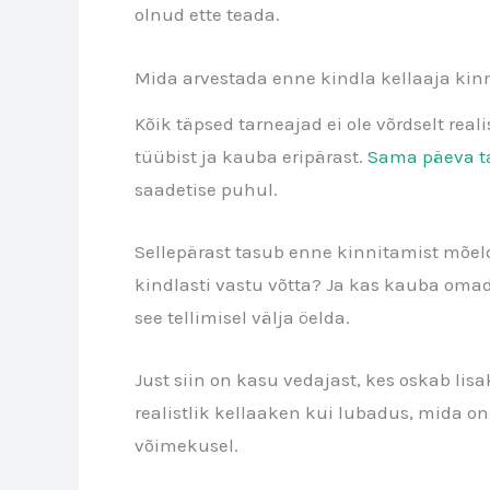
olnud ette teada.
Mida arvestada enne kindla kellaaja kin
Kõik täpsed tarneajad ei ole võrdselt real
tüübist ja kauba eripärast.
Sama päeva t
saadetise puhul.
Sellepärast tasub enne kinnitamist mõeld
kindlasti vastu võtta? Ja kas kauba omad
see tellimisel välja öelda.
Just siin on kasu vedajast, kes oskab lisa
realistlik kellaaken kui lubadus, mida on
võimekusel.