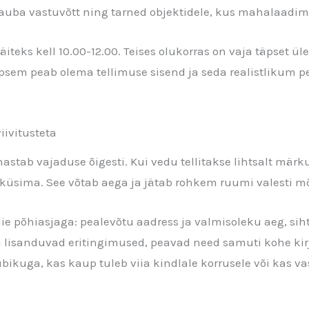
auba vastuvõtt ning tarned objektidele, kus mahalaadimi
teks kell 10.00-12.00. Teises olukorras on vaja täpset ül
äpsem peab olema tellimuse sisend ja seda realistlikum 
iivitusteta
 sõnastab vajaduse õigesti. Kui vedu tellitakse lihtsalt mär
üsima. See võtab aega ja jätab rohkem ruumi valesti m
iie põhiasjaga: pealevõtu aadress ja valmisoleku aeg, si
 lisanduvad eritingimused, peavad need samuti kohe kirj
ubikuga, kas kaup tuleb viia kindlale korrusele või kas va