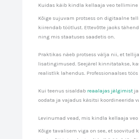
Kuidas käib kindla kellaaja veo tellimine
Kõige sujuvam protsess on digitaalne te
kiirendab töötlust. Ettevõtte jaoks tähen
ning mis staatuses saadetis on.
Praktikas näeb protsess välja nii, et tell
lisatingimused. Seejärel kinnitatakse, ka
realistlik lahendus. Professionaalses tö
Kui teenus sisaldab
reaalajas jälgimist
ja
oodata ja vajadus käsitsi koordineerida v
Levinumad vead, mis kindla kellaaja veo
Kõige tavalisem viga on see, et soovitud k