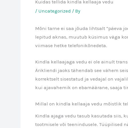
Kuidas tellida kindla kellaaja vedu
/
Uncategorized
/ By
Mõni tarne ei saa jõuda lihtsalt “päeva j
lepitud aknas, muutub küsimus väga konkre
viimase hetke telefonikõnedeta.
Kindla kellaajaga vedu ei ole ainult tra
Ärikliendi jaoks tähendab see vähem seis
korrektselt sisestatud ja vedajal on vajal
kui ajavahemik on ebamäärane, saaja ti
Millal on kindla kellaaja vedu mõistlik te
Kindla ajaga vedu tasub kasutada siis, ku
tootmisele või teenindusele. Tüüpilised 