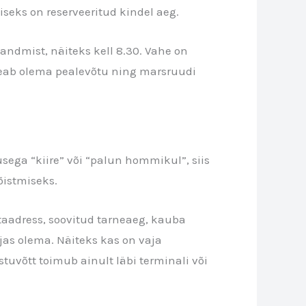
seks on reserveeritud kindel aeg.
eandmist, näiteks kell 8.30. Vahe on
peab olema pealevõtu ning marsruudi
kusega “kiire” või “palun hommikul”, siis
õistmiseks.
htaadress, soovitud tarneaeg, kauba
as olema. Näiteks kas on vaja
stuvõtt toimub ainult läbi terminali või