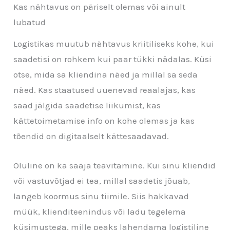
Kas nähtavus on päriselt olemas või ainult
lubatud
Logistikas muutub nähtavus kriitiliseks kohe, kui
saadetisi on rohkem kui paar tükki nädalas. Küsi
otse, mida sa kliendina näed ja millal sa seda
näed. Kas staatused uuenevad reaalajas, kas
saad jälgida saadetise liikumist, kas
kättetoimetamise info on kohe olemas ja kas
tõendid on digitaalselt kättesaadavad.
Oluline on ka saaja teavitamine. Kui sinu kliendid
või vastuvõtjad ei tea, millal saadetis jõuab,
langeb koormus sinu tiimile. Siis hakkavad
müük, klienditeenindus või ladu tegelema
küsimustega, mille peaks lahendama logistiline