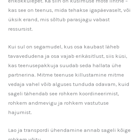
erikokkulepet. Ka siin on küsimuse mõte lihtne –
kas see on teenus, mida tehakse igapäevaselt, või
üksik erand, mis sõltub parasjagu vabast
ressursist.
Kui sul on segamudel, kus osa kaubast läheb
tavavedudena ja osa vajab erikäsitlust, siis küsi,
kas teenusepakkuja suudab seda hallata ühe
partnerina. Mitme teenuse killustamine mitme
vedaja vahel võib alguses tunduda odavam, kuid
sageli tähendab see rohkem koordineerimist,
rohkem andmevigu ja rohkem vastutuse
hajumist.
Lao ja transpordi ühendamine annab sageli kõige
rohkem võitu