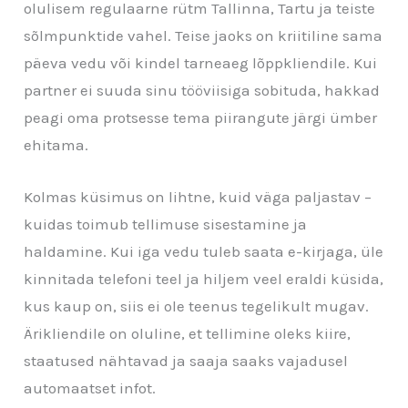
olulisem regulaarne rütm Tallinna, Tartu ja teiste
sõlmpunktide vahel. Teise jaoks on kriitiline sama
päeva vedu või kindel tarneaeg lõppkliendile. Kui
partner ei suuda sinu tööviisiga sobituda, hakkad
peagi oma protsesse tema piirangute järgi ümber
ehitama.
Kolmas küsimus on lihtne, kuid väga paljastav –
kuidas toimub tellimuse sisestamine ja
haldamine. Kui iga vedu tuleb saata e-kirjaga, üle
kinnitada telefoni teel ja hiljem veel eraldi küsida,
kus kaup on, siis ei ole teenus tegelikult mugav.
Ärikliendile on oluline, et tellimine oleks kiire,
staatused nähtavad ja saaja saaks vajadusel
automaatset infot.