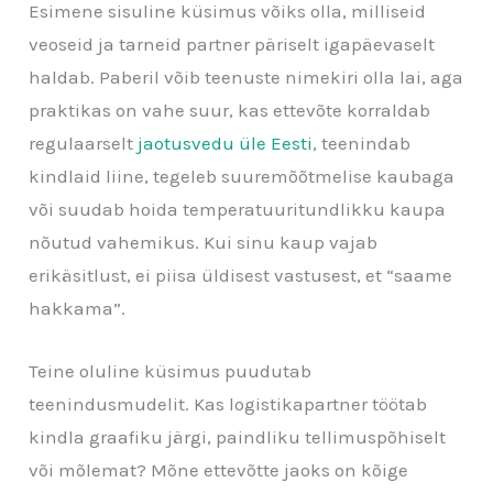
Esimene sisuline küsimus võiks olla, milliseid
veoseid ja tarneid partner päriselt igapäevaselt
haldab. Paberil võib teenuste nimekiri olla lai, aga
praktikas on vahe suur, kas ettevõte korraldab
regulaarselt
jaotusvedu üle Eesti
, teenindab
kindlaid liine, tegeleb suuremõõtmelise kaubaga
või suudab hoida temperatuuritundlikku kaupa
nõutud vahemikus. Kui sinu kaup vajab
erikäsitlust, ei piisa üldisest vastusest, et “saame
hakkama”.
Teine oluline küsimus puudutab
teenindusmudelit. Kas logistikapartner töötab
kindla graafiku järgi, paindliku tellimuspõhiselt
või mõlemat? Mõne ettevõtte jaoks on kõige