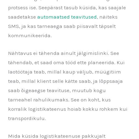
protsess ise. Seepärast tasub küsida, kas saajale
saadetakse
automaatsed teavitused
, näiteks
SMS, ja kas tarneaega saab piisavalt täpselt
kommunikeerida.
Nähtavus ei tähenda ainult jälgimislinki. See
tähendab, et saad oma tööd ette planeerida. Kui
laotöötaja teab, millal kaup väljub, müügitiim
teab, millal klient selle kätte saab, ja lõppsaaja
saab õigeaegse teavituse, muutub kogu
tarneahel rahulikumaks. See on koht, kus
korralik logistikateenus hoiab kokku rohkem kui
transpordikulu.
Mida küsida logistikateenuse pakkujalt