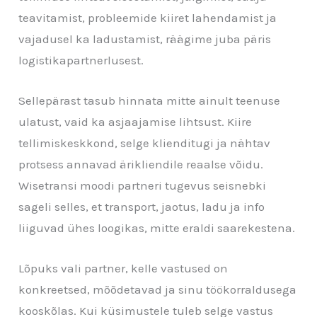
teavitamist, probleemide kiiret lahendamist ja
vajadusel ka ladustamist, räägime juba päris
logistikapartnerlusest.
Sellepärast tasub hinnata mitte ainult teenuse
ulatust, vaid ka asjaajamise lihtsust. Kiire
tellimiskeskkond, selge klienditugi ja nähtav
protsess annavad ärikliendile reaalse võidu.
Wisetransi moodi partneri tugevus seisnebki
sageli selles, et transport, jaotus, ladu ja info
liiguvad ühes loogikas, mitte eraldi saarekestena.
Lõpuks vali partner, kelle vastused on
konkreetsed, mõõdetavad ja sinu töökorraldusega
kooskõlas. Kui küsimustele tuleb selge vastus