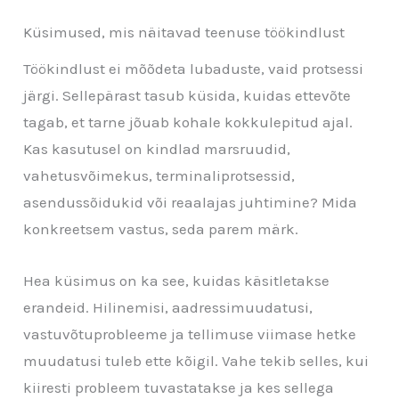
Küsimused, mis näitavad teenuse töökindlust
Töökindlust ei mõõdeta lubaduste, vaid protsessi
järgi. Sellepärast tasub küsida, kuidas ettevõte
tagab, et tarne jõuab kohale kokkulepitud ajal.
Kas kasutusel on kindlad marsruudid,
vahetusvõimekus, terminaliprotsessid,
asendussõidukid või reaalajas juhtimine? Mida
konkreetsem vastus, seda parem märk.
Hea küsimus on ka see, kuidas käsitletakse
erandeid. Hilinemisi, aadressimuudatusi,
vastuvõtuprobleeme ja tellimuse viimase hetke
muudatusi tuleb ette kõigil. Vahe tekib selles, kui
kiiresti probleem tuvastatakse ja kes sellega