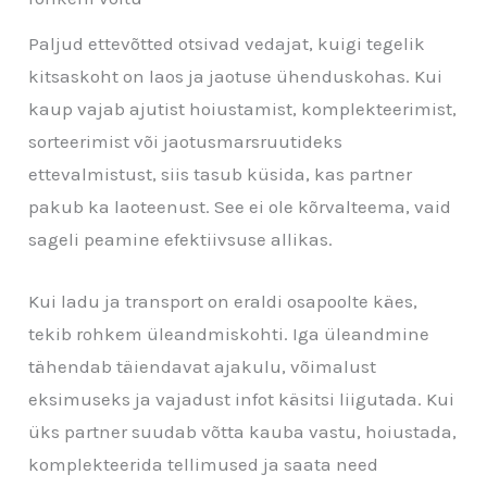
Paljud ettevõtted otsivad vedajat, kuigi tegelik
kitsaskoht on laos ja jaotuse ühenduskohas. Kui
kaup vajab ajutist hoiustamist, komplekteerimist,
sorteerimist või jaotusmarsruutideks
ettevalmistust, siis tasub küsida, kas partner
pakub ka laoteenust. See ei ole kõrvalteema, vaid
sageli peamine efektiivsuse allikas.
Kui ladu ja transport on eraldi osapoolte käes,
tekib rohkem üleandmiskohti. Iga üleandmine
tähendab täiendavat ajakulu, võimalust
eksimuseks ja vajadust infot käsitsi liigutada. Kui
üks partner suudab võtta kauba vastu, hoiustada,
komplekteerida tellimused ja saata need