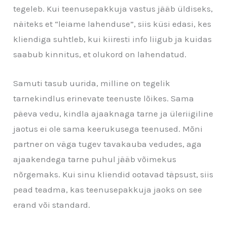
tegeleb. Kui teenusepakkuja vastus jääb üldiseks,
näiteks et “leiame lahenduse”, siis küsi edasi, kes
kliendiga suhtleb, kui kiiresti info liigub ja kuidas
saabub kinnitus, et olukord on lahendatud.
Samuti tasub uurida, milline on tegelik
tarnekindlus erinevate teenuste lõikes. Sama
päeva vedu, kindla ajaaknaga tarne ja üleriigiline
jaotus ei ole sama keerukusega teenused. Mõni
partner on väga tugev tavakauba vedudes, aga
ajaakendega tarne puhul jääb võimekus
nõrgemaks. Kui sinu kliendid ootavad täpsust, siis
pead teadma, kas teenusepakkuja jaoks on see
erand või standard.