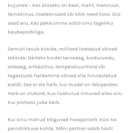
kujuneb – kas aluseks on kaal, maht, marsruut,
tarnekiirus, lisateenused või kõik need koos. Siis
saad aru, kas pakkumine sobib sinu tegeliku
kaubaprofiiliga.
Samuti tasub küsida, millised lisatasud võivad
tekkida. Näiteks kindel tarneaeg, kordusvedu,
ooteaeg, erikäsitlus, temperatuurihoid või
tagastuste haldamine võivad olla hinnastatud
eraldi. See ei ole halb, kui mudel on läbipaistev.
Halb on olukord, kus lisakulud ilmuvad alles siis,
kui protsess juba käib.
Kui sinu mahud kõiguvad hooajaliselt, küsi ka
paindlikkuse kohta. Mõni partner sobib hästi