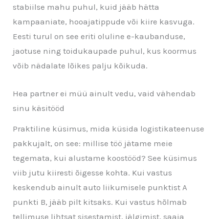
stabiilse mahu puhul, kuid jääb hätta
kampaaniate, hooajatippude või kiire kasvuga.
Eesti turul on see eriti oluline e-kaubanduse,
jaotuse ning toidukaupade puhul, kus koormus
võib nädalate lõikes palju kõikuda.
Hea partner ei müü ainult vedu, vaid vähendab
sinu käsitööd
Praktiline küsimus, mida küsida logistikateenuse
pakkujalt, on see: millise töö jätame meie
tegemata, kui alustame koostööd? See küsimus
viib jutu kiiresti õigesse kohta. Kui vastus
keskendub ainult auto liikumisele punktist A
punkti B, jääb pilt kitsaks. Kui vastus hõlmab
tellimuse lihtsat sisestamist, jälgimist, saaja