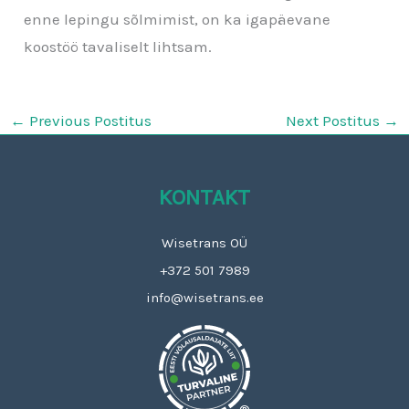
enne lepingu sõlmimist, on ka igapäevane
koostöö tavaliselt lihtsam.
←
Previous Postitus
Next Postitus
→
KONTAKT
Wisetrans OÜ
+372 501 7989
info@wisetrans.ee