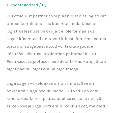
/
Uncategorized
/ By
Kui otsid uut partnerit või plaanid senist logistikat
ümber korraldada, siis küsimus mida küsida
logistikateenuse pakkujalt ei ole formaalsus.
Õiged küsimused näitavad kiiresti ära, kas teenus
toetab sinu igapäevatööd või tekitab juurde
käsitööd, viivitusi ja klientide pahameelt. Eriti
Eesti-siseses jaotuses loeb detail – kas kaup jõuab
õigel päeval, õigel ajal ja õige infoga.
Liiga sageli võrreldakse ainult hinda. See on
arusaadav, aga poolik vaade. Kui vedu on odav,
kuid tarneaken ei pea, saadetise seisu ei näe või
erikaup vajab iga kord eraldi kokkulepet, maksad