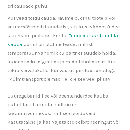
erikaupade puhul
Kui vead toidukaupa, ravimeid, õrnu tooteid või
suuremõõtmelisi saadetisi, siis küsi vähem üldist
ja rohkem protsessi kohta.
Temperatuuritundliku
kauba
puhul on oluline teada, millist
temperatuurivahemikku partner suudab hoida,
kuidas seda jälgitakse ja mida tehakse siis, kui
tekib kõrvalekalle. Kui vastus piirdub sõnadega
“külmtransport olemas”, ei ole see veel piisav.
Suuregabariidilise või ebastandardse kauba
puhul tasub uurida, milline on
laadimisvõimekus, milliseid sõidukeid
kasutatakse ja kas vajatakse eelbroneeringut või