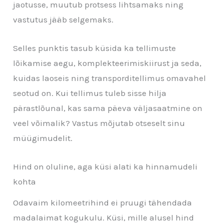
jaotusse, muutub protsess lihtsamaks ning
vastutus jääb selgemaks.
Selles punktis tasub küsida ka tellimuste
lõikamise aegu, komplekteerimiskiirust ja seda,
kuidas laoseis ning transporditellimus omavahel
seotud on. Kui tellimus tuleb sisse hilja
pärastlõunal, kas sama päeva väljasaatmine on
veel võimalik? Vastus mõjutab otseselt sinu
müügimudelit.
Hind on oluline, aga küsi alati ka hinnamudeli
kohta
Odavaim kilomeetrihind ei pruugi tähendada
madalaimat kogukulu. Küsi, mille alusel hind