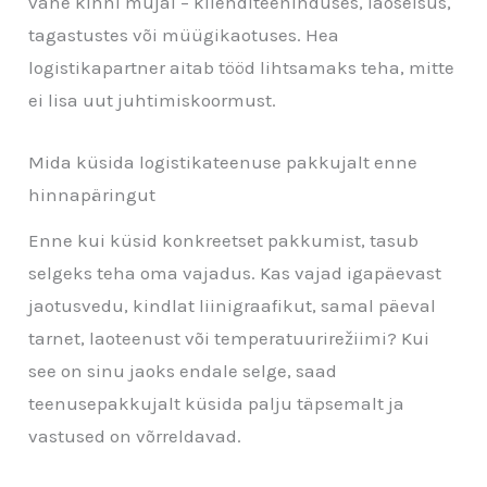
vahe kinni mujal – klienditeeninduses, laoseisus,
tagastustes või müügikaotuses. Hea
logistikapartner aitab tööd lihtsamaks teha, mitte
ei lisa uut juhtimiskoormust.
Mida küsida logistikateenuse pakkujalt enne
hinnapäringut
Enne kui küsid konkreetset pakkumist, tasub
selgeks teha oma vajadus. Kas vajad igapäevast
jaotusvedu, kindlat liinigraafikut, samal päeval
tarnet, laoteenust või temperatuurirežiimi? Kui
see on sinu jaoks endale selge, saad
teenusepakkujalt küsida palju täpsemalt ja
vastused on võrreldavad.