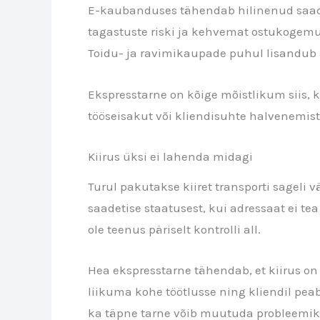
E-kaubanduses tähendab hilinenud saadet
tagastuste riski ja kehvemat ostukogemus
Toidu- ja ravimikaupade puhul lisandub a
Ekspresstarne on kõige mõistlikum siis, k
tööseisakut või kliendisuhte halvenemist,
Kiirus üksi ei lahenda midagi
Turul pakutakse kiiret transporti sageli v
saadetise staatusest, kui adressaat ei te
ole teenus päriselt kontrolli all.
Hea ekspresstarne tähendab, et kiirus on
liikuma kohe töötlusse ning kliendil pe
ka täpne tarne võib muutuda probleemiks, 