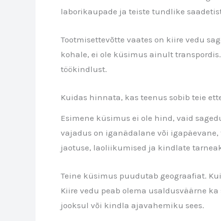
laborikaupade ja teiste tundlike saadeti
Tootmisettevõtte vaates on kiire vedu sag
kohale, ei ole küsimus ainult transpordis
töökindlust.
Kuidas hinnata, kas teenus sobib teie ett
Esimene küsimus ei ole hind, vaid sagedus.
vajadus on iganädalane või igapäevane, t
jaotuse, laoliikumised ja kindlate tarne
Teine küsimus puudutab geograafiat. Kui t
Kiire vedu peab olema usaldusväärne ka s
jooksul või kindla ajavahemiku sees.