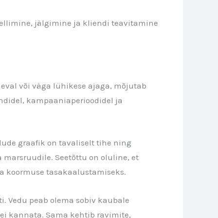
ellimine, jälgimine ja kliendi teavitamine
äeval või väga lühikese ajaga, mõjutab
tundidel, kampaaniaperioodidel ja
ude graafik on tavaliselt tihe ning
marsruudile. Seetõttu on oluline, et
tada koormuse tasakaalustamiseks.
sti. Vedu peab olema sobiv kaubale
t ei kannata. Sama kehtib ravimite,