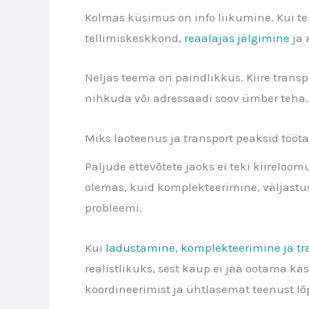
Kolmas küsimus on info liikumine. Kui tei
tellimiskeskkond,
reaalajas jälgimine
ja 
Neljas teema on paindlikkus. Kiire trans
nihkuda või adressaadi soov ümber teha. P
Miks laoteenus ja transport peaksid töö
Paljude ettevõtete jaoks ei teki kiirelo
olemas, kuid komplekteerimine, väljastus 
probleemi.
Kui
ladustamine, komplekteerimine ja tr
realistlikuks, sest kaup ei jää ootama kä
koordineerimist ja ühtlasemat teenust lõ