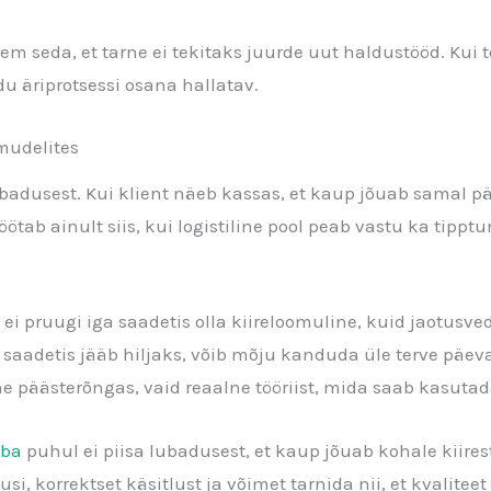
m seda, et tarne ei tekitaks juurde uut haldustööd. Kui t
du äriprotsessi osana hallatav.
imudelites
ubadusest. Kui klient näeb kassas, et kaup jõuab samal p
öötab ainult siis, kui logistiline pool peab vastu ka tipp
i pruugi iga saadetis olla kiireloomuline, kuid jaotusved
saadetis jääb hiljaks, võib mõju kanduda üle terve päeva 
ine päästerõngas, vaid reaalne tööriist, mida saab kasu
uba
puhul ei piisa lubadusest, et kaup jõuab kohale kiire
i, korrektset käsitlust ja võimet tarnida nii, et kvalitee