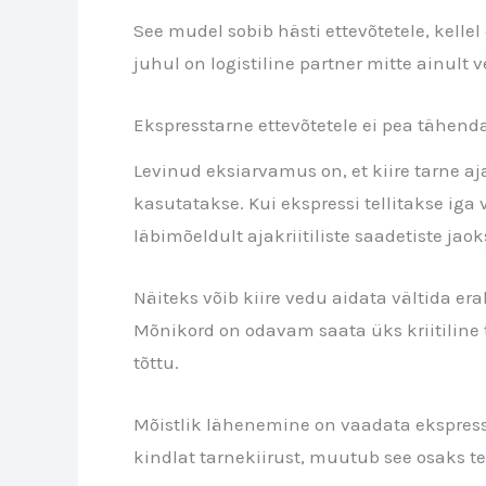
See mudel sobib hästi ettevõtetele, kellel
juhul on logistiline partner mitte ainult 
Ekspresstarne ettevõtetele ei pea tähend
Levinud eksiarvamus on, et kiire tarne aja
kasutatakse. Kui ekspressi tellitakse ig
läbimõeldult ajakriitiliste saadetiste ja
Näiteks võib kiire vedu aidata vältida e
Mõnikord on odavam saata üks kriitiline 
tõttu.
Mõistlik lähenemine on vaadata ekspressv
kindlat tarnekiirust, muutub see osaks t