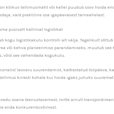
 on kõikuv tellimusmaht või kellel puudub soov hoida enda 
vedaja, vaid praktiline osa igapäevasest tarneahelast.
ama püsivalt kallimat logistikat
b kogu logistikakulu kontrolli alt välja. Tegelikult sõltub
a vea või kehva planeerimise parandamiseks, muutub see t
oks, võib see vähendada kogukulu.
rakorralist laovaru suurendamist, katkestatud tööpäeva,
tellimus kiiresti kohale kui hoida igaks juhuks suuremat 
edu osana teenustasemest, mitte ainult transpordireana 
eie enda konkurentsivõimest.