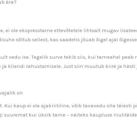
ub ära?
 ei ole ekspresstarne ettevõtetele lihtsalt mugav lisate
suhe sõltub sellest, kas saadetis jõuab õigel ajal õigesse
nult vedu ise. Tegelik surve tekib siis, kui tarneahel peab
a kliendi rahustamisele. Just siin muutub kiire ja hästi j
vajalik on
 Kui kaup ei ole ajakriitiline, võib tavavedu olla täiesti 
 suuremat kui üksik tarne – näiteks kaupluse riiulitäide