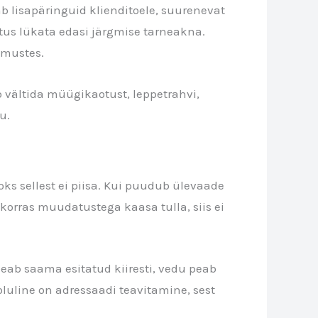
 lisapäringuid klienditoele, suurenevat
tus lükata edasi järgmise tarneakna.
imustes.
ab vältida müügikaotust, leppetrahvi,
u.
aoks sellest ei piisa. Kui puudub ülevaade
ukorras muudatustega kaasa tulla, siis ei
eab saama esitatud kiiresti, vedu peab
luline on adressaadi teavitamine, sest