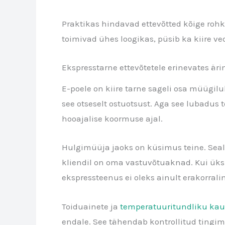
Praktikas hindavad ettevõtted kõige rohke
toimivad ühes loogikas, püsib ka kiire ve
Ekspresstarne ettevõtetele erinevates är
E-poele on kiire tarne sageli osa müügil
see otseselt ostuotsust. Aga see lubadus t
hooajalise koormuse ajal.
Hulgimüüja jaoks on küsimus teine. Seal e
kliendil on oma vastuvõtuaknad. Kui üks 
ekspressteenus ei oleks ainult erakorral
Toiduainete ja
temperatuuritundliku ka
endale. See tähendab kontrollitud tingimus