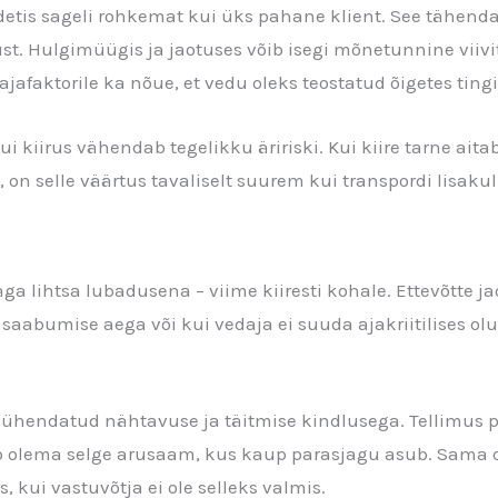
is sageli rohkemat kui üks pahane klient. See tähendab
t. Hulgimüügis ja jaotuses võib isegi mõnetunnine viivi
jafaktorile ka nõue, et vedu oleks teostatud õigetes ting
ui kiirus vähendab tegelikku äririski. Kui kiire tarne ait
 on selle väärtus tavaliselt suurem kui transpordi lisakul
äga lihtsa lubadusena – viime kiiresti kohale. Ettevõtte j
a saabumise aega või kui vedaja ei suuda ajakriitilises ol
 ühendatud nähtavuse ja täitmise kindlusega. Tellimus p
ab olema selge arusaam, kus kaup parasjagu asub. Sama o
kui vastuvõtja ei ole selleks valmis.