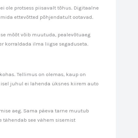
 ole protsess piisavalt tõhus. Digitaalne
 mida ettevõtted põhjendatult ootavad.
etise mõõt võib muutuda, pealevõtuaeg
er korraldada ilma liigse segaduseta.
tekohas. Tellimus on olemas, kaup on
lisel juhul ei lahenda üksnes kiirem auto
tmise aeg. Sama päeva tarne muutub
tele tähendab see vähem sisemist