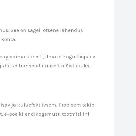
enus. See on sageli otsene lahendus
 kohta.
 reageerima kiiresti, ilma et kogu tööpäev
uhitud transport äriliselt mõistlikuks,
piisav ja kuluefektiivsem. Probleem tekib
t, e-poe kliendikogemust, tootmisliini