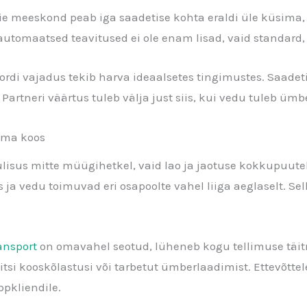
e meeskond peab iga saadetise kohta eraldi üle küsima, ei
automaatsed teavitused ei ole enam lisad, vaid standard,
pordi vajadus tekib harva ideaalsetes tingimustes. Saad
artneri väärtus tuleb välja just siis, kui vedu tuleb ümb
tama koos
omulisus mitte müügihetkel, vaid lao ja jaotuse kokkupuu
ja vedu toimuvad eri osapoolte vahel liiga aeglaselt. Sel
ansport
on omavahel seotud, lüheneb kogu tellimuse täi
sitsi kooskõlastusi või tarbetut ümberlaadimist. Ettevõt
ppkliendile.