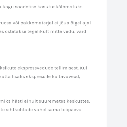
uta kogu saadetise kasutuskõlbmatuks.
ruosa või pakkematerjal ei jõua õigel ajal
s ostetakse tegelikult mitte vedu, vaid
üksikute ekspressvedude tellimisest. Kui
tta lisaks ekspressile ka tavaveod,
oimiks hästi ainult suuremates keskustes.
emate sihtkohtade vahel sama tööpäeva