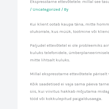
Ekspresstarne ettevõtetele: millal see tas
/
Uncategorized
/ By
Kui klient ootab kaupa täna, mitte homme,
olukorrale, kus müük, tootmine või kliendi
Paljudel ettevõtetel ei ole probleemiks ai
kuluks telefonidele, ümberplaneerimisele j
mitte lihtsalt kuluks.
Millal ekspresstarne ettevõtetele päriselt 
Kõik saadetised ei vaja sama päeva tarnet.
siis, kui viivitus hakkab mõjutama midagi
tööd või kokkulepitud paigaldusaega.