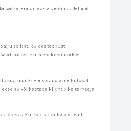
palgal eraldi lao- ja veotiimi. Sellisel
 palju sellest, kuidas teenust
õesti kalliks. Kui seda kasutatakse
 kadunud müüki või kordustarne kulusid.
laoseisu või kaotada klient pika tarneaja
eelarves. Kui teie kliendid ootavad