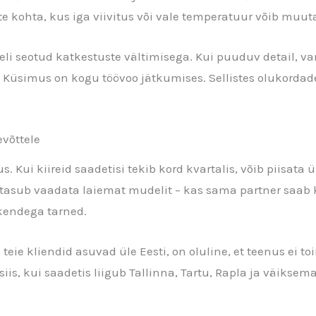
ste kohta, kus iga viivitus või vale temperatuur võib mu
eli seotud katkestuste vältimisega. Kui puuduv detail, va
. Küsimus on kogu töövoo jätkumises. Sellistes olukordade
evõttele
 Kui kiireid saadetisi tekib kord kvartalis, võib piisata 
asub vaadata laiemat mudelit – kas sama partner saab ka
akendega tarned.
eie kliendid asuvad üle Eesti, on oluline, et teenus ei t
iis, kui saadetis liigub Tallinna, Tartu, Rapla ja väiks